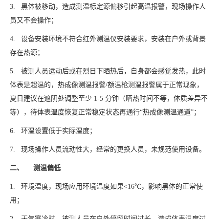
3. 黑体被移动，造成测温标定源偏移引起高温报警，现场操作人
员又不会操作；
4. 设备安装环境不符合红外测温仪安装要求，安装在户外或背景
存在热源；
5. 被测人员运动后或在烈日下晒热后，自身都会感觉发热，此时
体表是超温的，热成像测温报警/额温枪测温报警属于正常现象，
夏日建议在遮阴处调整至少 1-5 分钟（晒热时间不等，体质差异不
等），待体表温度恢复正常稳定状态再通行“热成像测温通道”；
6. 环温设置低于实际温度；
7. 现场操作人员流动性大，经常的更换人员，未规范使用设备。
二、 测温偏低
1. 环境温度，现场应用环境温度如果<16℃，影响黑体的正常使
用；
2. 天气寒冷时，被测人员在户外停留时间过长，造成体表温度过