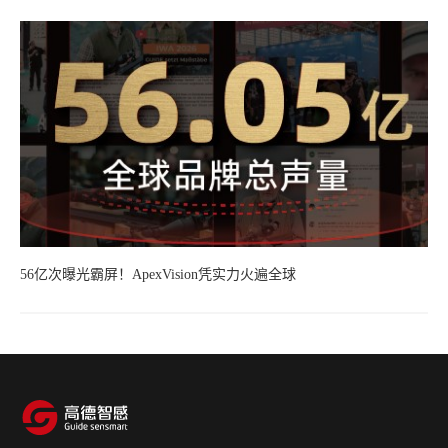
56亿次曝光霸屏！ApexVision凭实力火遍全球