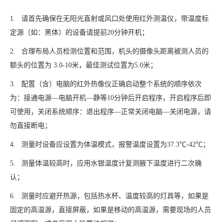
1. 请首先确保在无阳光直射或风口处使用红外测温仪，带温度标
定源（如：黑体）的设备请提前20分钟开机；
2. 合理布局人员检测位置和范围，机头的摄像头距离被测人员的
额头的位置为 3.0-10米，最佳测试位置为5.0米；
3. 配置（含）电脑的红外热像仪正确启动整个系统的顺序依次
为：接通电源—电脑开机—静等10分钟后开启程序，开启程序后即
可使用，关闭系统顺序：退出程序—正常关闭电脑—关闭电源，请
勿直接断电；
4. 测量时设备应设置为体温模式，报警温度设置为37.3℃-42℃；
5. 测量体温较高时，应用水银温度计复测腋下温度进行二次确
认；
6. 测量时应避开热源，包括热水杯、温度较高的灯具等，如果是
固定的高温源，直接屏蔽，如果是移动的高温源，需要现场的人员