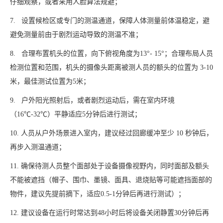
仔细观察，或者采用人脸算法规避；
7. 设置候检区或专门的测温通道，保障人体测量前体温稳定，避
避免测量前由于剧烈运动导致的测温不准；
8. 合理布置机头的位置，向下俯视角度为13°- 15°；合理布局人员
检测位置和范围，机头的摄像头距离被测人员的额头的位置为 3-10
米，最佳测试位置为5米；
9. 户外阳光照射后，或者剧烈运动后，需在室内环境
（16℃-32℃）平静适应5分钟后进行测试；
10. 人员从户外场景进入室内，建议经过回廊缓冲至少 10 秒钟后，
再步入测温通道；
11. 确保待测人员整个面部处于设备摄像视野内，同时面部及额头
不能被遮挡（帽子、围巾、墨镜、面具、退烧贴等可能遮挡面部的
物件，建议先提前摘下，适应0.5-1分钟后再进行测试）；
12. 建议设备在运行时常达到48小时后将设备关闭静置30分钟后再