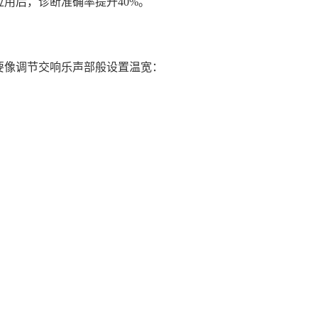
用后，诊断准确率提升40%。
，要像调节交响乐声部般设置温宽：