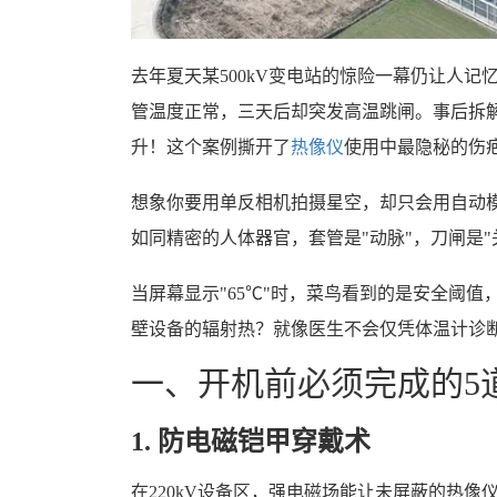
去年夏天某500kV变电站的惊险一幕仍让人
管温度正常，三天后却突发高温跳闸。事后拆解
升！这个案例撕开了
热像仪
使用中最隐秘的伤
想象你要用单反相机拍摄星空，却只会用自动
如同精密的人体器官，套管是"动脉"，刀闸是"
当屏幕显示"65℃"时，菜鸟看到的是安全阈
壁设备的辐射热？就像医生不会仅凭体温计诊
一、开机前必须完成的5
1. 防电磁铠甲穿戴术
在220kV设备区，强电磁场能让未屏蔽的热像