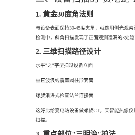
1. 黄金30度角法则
与设备表面保持30-45度夹角，就像用侧光观察
检测中，斜角扫描发现了正面观测遗漏的3处隐
2. 三维扫描路径设计
水平"之"字型扫过设备立面
垂直波浪线覆盖圆柱形套管
螺旋渐进式检查法兰连接面
这好比给变电站设备做螺旋CT，某智能热像
扫描。
3. 重点部位"三明治"拍法