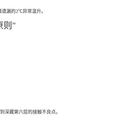
谱遗漏的2℃异常温升。
则"
位到深藏第六层的接触不良点。