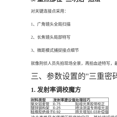
对关键连接点采用：
1、广角镜头全局扫描
2、长焦镜头局部特写
3、微距模式捕捉接点细节
就像刑侦人员先拍现场全景，再拍血迹特写，
三、参数设置的"三重密码
1. 发射率调校魔方
材料类型
发射率建议值
处理技巧
氧化铝套管
0.75
贴哑光黑胶带校正
镀锌钢构架
0.25
喷涂测温专用哑光漆
硅橡胶绝缘子
0.92
雨天增加0.03补偿值