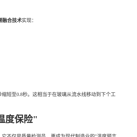
谱融合技术
实现：
秒缩短至0.8秒。这相当于在玻璃从流水线移动到下个工
温度保险"
，它不仅是质量检测员，更成为现代制造业的"温度预言