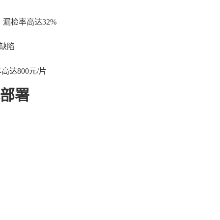
，漏检率高达32%
缺陷
高达800元/片
部署