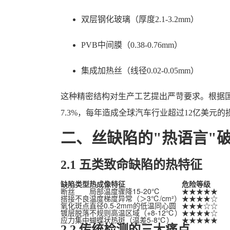
双层钢化玻璃（厚度2.1-3.2mm）
PVB中间膜（0.38-0.76mm）
集成加热丝（线径0.02-0.05mm）
这种精密结构对生产工艺提出严苛要求。根据
7.3%，每年造成全球汽车行业超过12亿美元的
二、丝缺陷的"热语言"
2.1 五类致命缺陷的热特征
缺陷类型
热成像特征
危险等级
断丝
局部温度骤降15-20℃
★★★★★
搭接不良
温度梯度异常（＞3℃/cm²）
★★★★☆
氧化斑点
直径0.5-2mm的低温同心圆
★★★☆☆
镀层脱落
不规则高温区域（+8-12℃）
★★★★☆
应力集中
蝴蝶状热斑（温差5-8℃）
★★★★★
2.2 传统检测的三大痛点