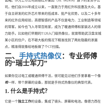
公司
。作为上市公司高德红外集团（SZ .002414）旗下的全资子公
司，他们自2016年成立以来，一直致力于用红外科技惠及大众。基
于自主研发的红外芯片带来的低成本、批产化优势，以及二十多年
来的红外应用经验，高德智感的产品不仅是电力、工业制造等领域
的常客，如今也飞入寻常百姓家，成为了暖通师傅和家装达人的得
力助手。比如他们早期的T120入门级热像仪，就曾帮助武汉盘龙城
某小区的住户，在不砸大板的情况下精准找到了两处隐蔽的渗漏
点，精准得就像给地板做了个CT扫描。
二、
手持式热像仪
：专业师傅
的“瑞士军刀”
如果你见过电工或暖通师傅干活，很可能见过他们手里拿着一个像
枪
一样、带个屏幕的设备，那就是手持式热像仪的典型代表。
1. 什么是手持式？
它是一个
独立工作
的设备，集成了镜头、屏幕和电池。像德力西在