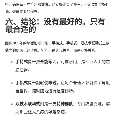
检，确保每一寸管路都健康。这就好比买了豪车，一定要加最好的
油、做最专业的保养。
六、结论：没有最好的，只有
最合适的
回顾2026年的地暖检测市场，
手持式、手机式、双技术联动式
三足
鼎立的局面已经形成。它们不是迭代关系，而是互补关系。
手持式
像一把
全能军刀
，可靠耐用，是专业人士的左
膀右臂。
手机式
像一副
轻便眼镜
，让每个普通人都能换个角度
看世界，随时随地进行温度诊断。
双技术联动式
则是一支
特种部队
，专门攻坚克难，解
决那些让人头疼的疑难杂症。