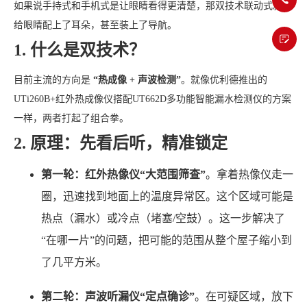
如果说手持式和手机式是让眼睛看得更清楚，那双技术联动式就是
给眼睛配上了耳朵，甚至装上了导航。
1. 什么是双技术？
目前主流的方向是
“热成像 + 声波检测”
。就像优利德推出的
UTi260B+红外热成像仪搭配UT662D多功能智能漏水检测仪的方案
一样，两者打起了组合拳。
2. 原理：先看后听，精准锁定
第一轮：红外热像仪“大范围筛查”
。拿着热像仪走一
圈，迅速找到地面上的温度异常区。这个区域可能是
热点（漏水）或冷点（堵塞/空鼓）。这一步解决了
“在哪一片”的问题，把可能的范围从整个屋子缩小到
了几平方米。
第二轮：声波听漏仪“定点确诊”
。在可疑区域，放下