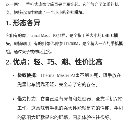
这一两年，手机式热像仪简直是异军突起。它们放弃了笨重的机
身，把核心部件做成了一个小小的
外挂模块
。
1. 形态各异
它们有的像Thermal Master P2那样，是个指甲盖大小的
USB-C插
头
，即插即用；有的则像优利德UTi260M，是个稍大一点的
手机模
组
，通过夹子或磁吸连接。
2. 优点：轻、巧、潮、性价比高
极致便携
：Thermal Master P2重不到10克，随手放在
兜里比车钥匙还轻，完全忘了它的存在。
借力打力
：它自己没有屏幕和处理器，全靠手机APP
工作。这意味着手机的强大性能就是它的性能，手机
的靓丽大屏就是它的屏幕，画质体验往往很好。