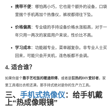
携带不便
：哪怕再小巧，它也是个额外的设备，口袋
里揣个手机再加个热像仪，裤衩都得往下坠。
价格偏高
：专业级的手持设备价格水涨船高，对于一
年只用一两次的家庭用户来说，性价比不高。
学习成本
：功能越专业，菜单越复杂。非专业人士买
回来，可能只会开关机，连色板都不会调。
4. 适合谁？
如果你是个
靠手艺吃饭的暖通师傅
，或者是
狂热的DIY爱好者
，家
里工具墙比衣柜还满，那手持式绝对是你的生产力工具。
三、
手机式热像仪
：给手机戴
上“热成像眼镜”