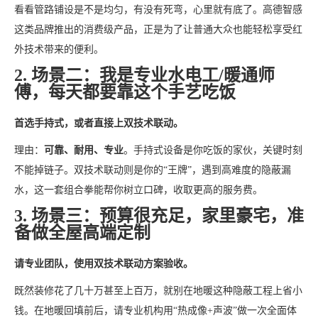
看看管路铺设是不是均匀，有没有死弯，心里就有底了。高德智感
这类品牌推出的消费级产品，正是为了让普通大众也能轻松享受红
外技术带来的便利。
2. 场景二：我是专业水电工/暖通师
傅，每天都要靠这个手艺吃饭
首选手持式，或者直接上双技术联动。
理由：
可靠、耐用、专业
。手持式设备是你吃饭的家伙，关键时刻
不能掉链子。双技术联动则是你的“王牌”，遇到高难度的隐蔽漏
水，这一套组合拳能帮你树立口碑，收取更高的服务费。
3. 场景三：预算很充足，家里豪宅，准
备做全屋高端定制
请专业团队，使用双技术联动方案验收。
既然装修花了几十万甚至上百万，就别在地暖这种隐蔽工程上省小
钱。在地暖回填前后，请专业机构用“热成像+声波”做一次全面体