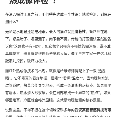
“热成像体检”？
在深入探讨工具之前，咱们得先达成一个共识：地暖检测，到底在
测什么？
无论是水地暖还是电地暖，最大的痛点就是
隐蔽性
。管路埋在地
下，哪里堵了、哪里漏了，肉眼看不见。传统的打压测试虽然能告
诉你“这路管子有问题”，但它像个只报喜不报忧的糊涂蛋，说不准
具体位置。结果就是维修师傅拿着大锤，像个考古学家一样这儿敲
敲那儿挖挖，破坏力极大。
而红外热成像技术的出现，就像是给维修师傅配上了一双“透视
眼”。它不能真的看穿地板，但能**“看见”温度**。当地暖热水流
过管道时，热量会传导到地表，形成一条清晰的热轨迹。如果哪里
有漏水，热水渗入砂浆层，会在局部形成一个异常的“热点”；如果
哪里堵塞，冷区就会格外显眼。这就是地暖检测的核心逻辑。
说到这里，不得不提在这个领域深耕多年的
武汉高德智感科技有限