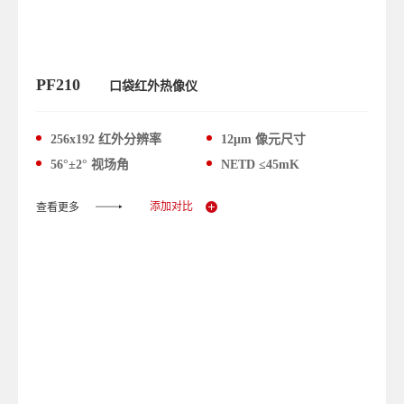
PF210
口袋红外热像仪
256x192 红外分辨率
12μm 像元尺寸
56°±2° 视场角
NETD ≤45mK
添加对比
查看更多