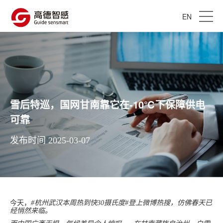
EN
雪后特巡，国网甘南靠它在-10℃下保障供电
可靠
发布时间 2025-03-07
今天，
#杭州武汉本周热到快30摄氏度#登上微博热搜，仿佛春天已
经悄然来临。