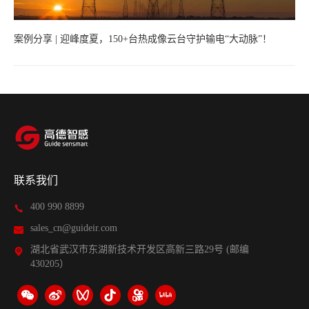
案例分享 | 迎峰度夏，150+台热成像云台守护输电“大动脉”！
联系我们
400 990 8899
sales_cn@guideir.com
湖北省武汉市东湖新技术开发区高新三路29号 (邮编
430205）