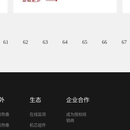
61
62
63
64
65
66
67
外
生态
企业合作
目热像
在线监测
成为授权经
销商
目热像
机芯组件