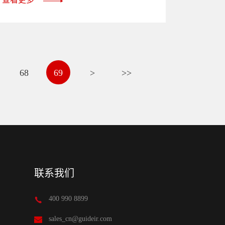
68
69
>
>>
联系我们
400 990 8899
sales_cn@guideir.com