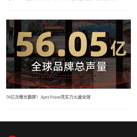
56亿次曝光霸屏！ApexVision凭实力火遍全球