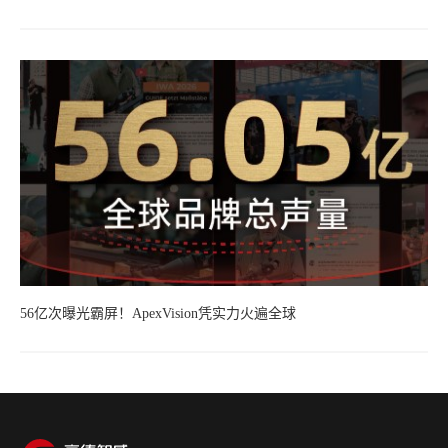
56亿次曝光霸屏！ApexVision凭实力火遍全球