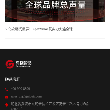
56亿次曝光霸屏！ApexVision凭实力火遍全球
联系我们
400 990 8899
sales_cn@guideir.com
湖北省武汉市东湖新技术开发区高新三路29号 (邮编
430205）