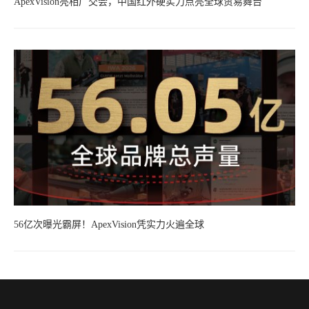
ApexVision亮相广交会，中国红外硬实力点亮全球贸易舞台
56亿次曝光霸屏！ApexVision凭实力火遍全球