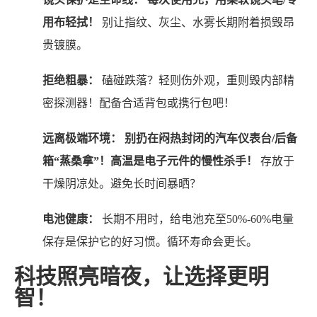
用布轻拭！
别让指纹、灰尘、水雾长期附着损毁昂
贵镀膜。
拒绝粗暴：
磕碰跌落？轻则伤外观，重则毁内部精
密探测器！配备合适背包或携行包吧！
远离极端环境：
别扔在闷热封闭的汽车仪表台/后备
箱“蒸桑拿”！高温是电子元件的慢性杀手！
存放于
干燥阴凉处。避免长时间暴晒？
电池健康：
长期不用时，给电池充至50%-60%电量
保存是保护它的好习惯。循环寿命会更长。
科技照亮暗夜，让选择更明
智！