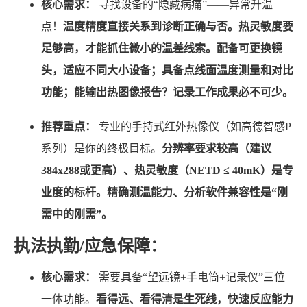
核心需求：
寻找设备的“隐藏病痛”——异常升温
点！
温度精度直接关系到诊断正确与否。热灵敏度要
足够高，才能抓住微小的温差线索。配备可更换镜
头，适应不同大小设备；具备点线面温度测量和对比
功能；能输出热图像报告？记录工作成果必不可少。
推荐重点：
专业的手持式红外热像仪（如高德智感P
系列）是你的终极目标。
分辨率要求较高（建议
384x288或更高）、热灵敏度（NETD ≤ 40mK）是专
业度的标杆。精确测温能力、分析软件兼容性是“刚
需中的刚需”。
执法执勤/应急保障：
核心需求：
需要具备“望远镜+手电筒+记录仪”三位
一体功能。
看得远、看得清是生死线，快速反应能力