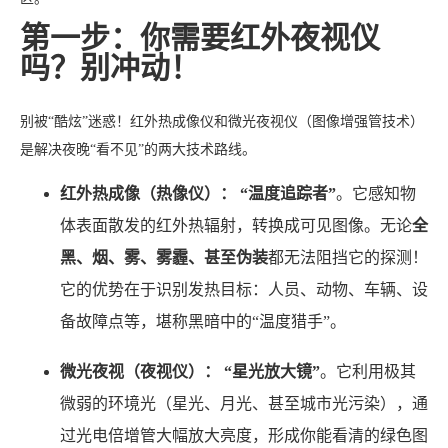
第一步：你需要红外夜视仪
吗？别冲动！
别被“酷炫”迷惑！红外热成像仪和微光夜视仪（图像增强管技术）
是解决夜晚“看不见”的两大技术路线。
红外热成像（热像仪）：
“温度追踪者”
。它感知物
体表面散发的红外热辐射，转换成可见图像。无论
全
黑、烟、雾、雾霾、甚至伪装
都无法阻挡它的探测！
它的优势在于识别发热目标：人员、动物、车辆、设
备故障点等，堪称黑暗中的“温度猎手”。
微光夜视（夜视仪）：
“星光放大镜”
。它利用极其
微弱的环境光（星光、月光、甚至城市光污染），通
过光电倍增管大幅放大亮度，形成你能看清的绿色图