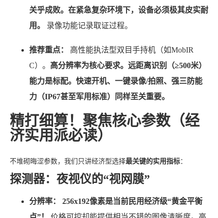
关乎成败。在紧急复杂环境下，设备必须极其皮实耐
用。
录像功能记录取证过程。
推荐重点：
高性能执法型双目手持机（如MobIR
C）。
高分辨率为核心要求。远距离识别（≥500米）
能力是标配。快速开机、一键录像/拍照、强三防能
力（IP67甚至军用标准）同样至关重要。
精打细算！聚焦核心参数（经
济实用派必读）
不堆砌晦涩参数，我们只讲经济型选择
最关键的实用指标
：
探测器：夜视仪的“视网膜”
分辨率：
256x192像素是当前民用经济级“黄金平衡
点”！
价格可控却能提供相当不错的图像清晰度。高