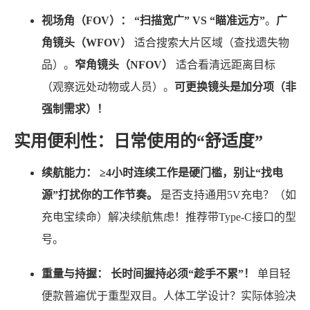
视场角（FOV）：
“扫描宽广” VS “瞄准远方”
。
广
角镜头（WFOV）
适合搜索大片区域（查找遗失物
品）。
窄角镜头（NFOV）
适合看清远距离目标
（观察远处动物或人员）。
可更换镜头是加分项（非
强制需求）！
实用便利性：日常使用的“舒适度”
续航能力：
≥4小时连续工作是硬门槛，别让“找电
源”打扰你的工作节奏。
是否支持通用5V充电？（如
充电宝续命）解决续航焦虑！推荐带Type-C接口的型
号。
重量与持握：
长时间握持必须“趁手不累”！
单目轻
便款普遍优于重型双目。人体工学设计？实际体验决