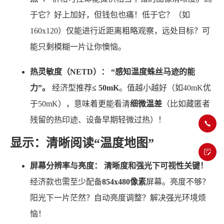
于它？好上加好，但钱包也痛！低于它？（如
160x120）仅能进行近距离粗略观察，远处目标？可
能只剩模糊一片让你懊恼。
热灵敏度（NETD）：
“感知温度蛛丝马迹的能
力”。
经济型推荐
≤ 50mK
。值越小越好（如40mK优
于50mK），意味着更能看清
细微温差
（比如藏匿者
残留的热印迹、设备早期轻微过热）！
显示：清晰阅读“温度地图”
屏幕分辨率与亮度：
清晰度和强光下可视性关键！
经济款也需至少配备
854x480像素
屏幕。亮度不够？
阳光下一片茫然？自动亮度调整？解决强光环境烦
恼！