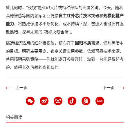
曾几何时，“夜视”是科幻大片或特种部队的专属名词。今天，随着
高德智感等国内领军企业凭借
自主红外芯片技术突破
和
规模化批产
能力
，将热成像技术不断优化、成本持续下探，普通人也能拥有驱
散黑暗、探寻未知的“夜视火眼金睛”。
挑选经济适用的红外夜视仪，核心在于
回归本质需求
：识别黑暗中
的目标。明确主要用途、锁定关键实用参数、信赖可靠技术来源、
善用精明采购策略——你就能避开参数迷阵，淘到一台能经得起考
验、值得长久信赖的夜视伙伴。
上一页
下一页
相关阅读