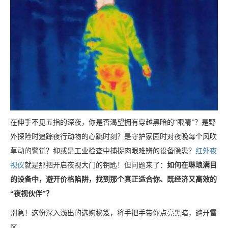
在伸手不见五指的深夜，你是否渴望拥有穿越黑暗的“眼睛”？是野
外探险时追踪夜行动物的心跳时刻？是守护家园时对夜晚每个风吹
草动的警觉？抑或是工业检查中捕捉肉眼难辨的设备隐患？
红外夜
视仪
就是那把开启夜视大门的钥匙！但问题来了：
如何在琳琅满目
的设备中，避开价格陷阱，找到那个真正适合你、既经济又高效的
“夜视伙伴”？
别急！这份深入浅出的选购秘笈，将手把手带你点亮黑暗，避开雷
区。