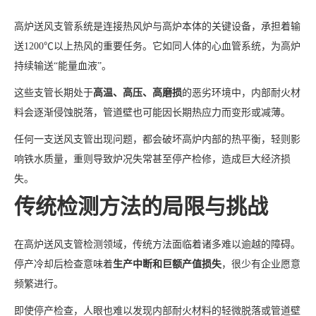
高炉送风支管系统是连接热风炉与高炉本体的关键设备，承担着输
送1200℃以上热风的重要任务。它如同人体的心血管系统，为高炉
持续输送“能量血液”。
这些支管长期处于
高温、高压、高磨损
的恶劣环境中，内部耐火材
料会逐渐侵蚀脱落，管道壁也可能因长期热应力而变形或减薄。
任何一支送风支管出现问题，都会破坏高炉内部的热平衡，轻则影
响铁水质量，重则导致炉况失常甚至停产检修，造成巨大经济损
失。
传统检测方法的局限与挑战
在高炉送风支管检测领域，传统方法面临着诸多难以逾越的障碍。
停产冷却后检查意味着
生产中断和巨额产值损失
，很少有企业愿意
频繁进行。
即使停产检查，人眼也难以发现内部耐火材料的轻微脱落或管道壁