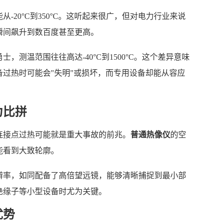
-20°C到350°C。这听起来很广，但对电力行业来说
瞬间飙升到数百度甚至更高。
，测温范围往往高达-40°C到1500°C。这个差异意味
过热时可能会"失明"或损坏，而专用设备却能从容应
力比拼
连接点过热可能就是重大事故的前兆。
普通热像仪
的空
能看到大致轮廓。
辨率，如同配备了高倍望远镜，能够清晰捕捉到最小部
绝缘子等小型设备时尤为关键。
优势