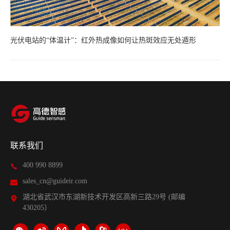
光伏电站的“体温计”：红外热成像如何让热斑效应无处遁形
联系我们
400 990 8899
sales_cn@guideir.com
湖北省武汉市东湖新技术开发区高新三路29号 (邮编
430205）