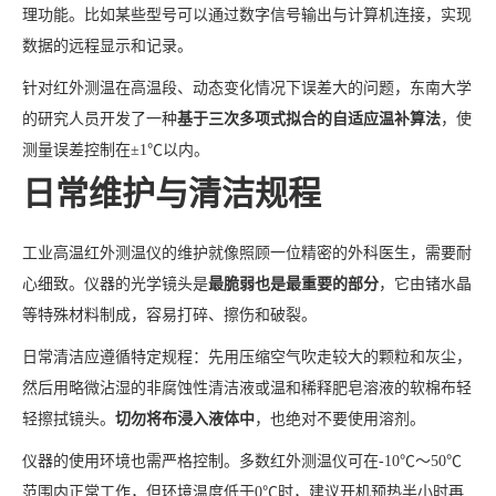
理功能。比如某些型号可以通过数字信号输出与计算机连接，实现
数据的远程显示和记录。
针对红外测温在高温段、动态变化情况下误差大的问题，东南大学
的研究人员开发了一种
基于三次多项式拟合的自适应温补算法
，使
测量误差控制在±1℃以内。
日常维护与清洁规程
工业高温红外测温仪的维护就像照顾一位精密的外科医生，需要耐
心细致。仪器的光学镜头是
最脆弱也是最重要的部分
，它由锗水晶
等特殊材料制成，容易打碎、擦伤和破裂。
日常清洁应遵循特定规程：先用压缩空气吹走较大的颗粒和灰尘，
然后用略微沾湿的非腐蚀性清洁液或温和稀释肥皂溶液的软棉布轻
轻擦拭镜头。
切勿将布浸入液体中
，也绝对不要使用溶剂。
仪器的使用环境也需严格控制。多数红外测温仪可在-10℃～50℃
范围内正常工作，但环境温度低于0℃时，建议开机预热半小时再