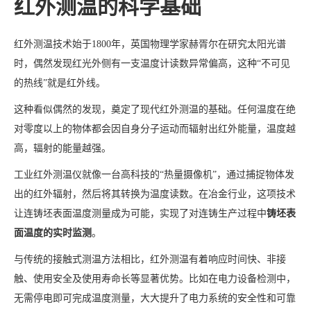
红外测温的科学基础
红外测温技术始于1800年，英国物理学家赫胥尔在研究太阳光谱
时，偶然发现红光外侧有一支温度计读数异常偏高，这种“不可见
的热线”就是红外线。
这种看似偶然的发现，奠定了现代红外测温的基础。任何温度在绝
对零度以上的物体都会因自身分子运动而辐射出红外能量，温度越
高，辐射的能量越强。
工业红外测温仪就像一台高科技的“热量摄像机”，通过捕捉物体发
出的红外辐射，然后将其转换为温度读数。在冶金行业，这项技术
让连铸坯表面温度测量成为可能，实现了对连铸生产过程中
铸坯表
面温度的实时监测
。
与传统的接触式测温方法相比，红外测温有着响应时间快、非接
触、使用安全及使用寿命长等显著优势。比如在电力设备检测中，
无需停电即可完成温度测量，大大提升了电力系统的安全性和可靠