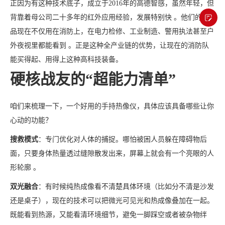
正因为有这种技术底子，成立于2016年的高德智感，虽然年轻，但
背靠着母公司二十多年的红外应用经验，发展特别快 。他们的产
品现在不仅用在消防上，在电力检修、工业制造、警用执法甚至户
外夜视里都能看到 。正是这种全产业链的优势，让现在的消防队
能买得起、用得上这种高科技装备。
硬核战友的“超能力清单”
咱们来梳理一下，一个好用的手持热像仪，具体应该具备哪些让你
心动的功能？
搜救模式
：专门优化对人体的捕捉。哪怕被困人员躲在障碍物后
面，只要身体热量透过缝隙散发出来，屏幕上就会有一个亮眼的人
形轮廓 。
双光融合
：有时候纯热成像看不清楚具体环境（比如分不清是沙发
还是桌子），现在的技术可以把微光可见光和热成像叠加在一起。
既能看到热源，又能看清环境细节，避免一脚踩空或者被杂物绊