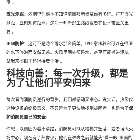
倒 。
激光测距
：浓烟里你根本不知道前面那堵墙离你有多远。打开激光
测距，立刻知道距离，这对于判断逃生路线或者铺设水带至关重
要 。
IP68防护
：这可不是防个雨水那么简单。IP68意味着它可以在很深
的水下浸泡而安然无恙。火场里到处都是水，甚至可能掉进泥坑，
拿起来擦擦干还得接着干活 。
科技向善：每一次升级，都是
为了让他们平安归来
每次看到消防员逆行的背影，我们都感动又揪心。说实话，热像仪
这种设备的终极意义，不只是为了更快地找到被困者，也是为了
保
护消防员自己的安全
。
你想，以前因为看不清路，消防员可能从楼梯井坠落，或者误入火
场中心。现在有了热像仪，他们在进去之前就能先“看一眼”里面的