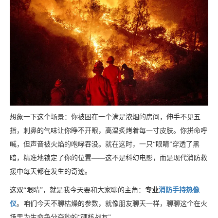
想象一下这个场景：你被困在一个满是浓烟的房间，伸手不见五
指，刺鼻的气味让你睁不开眼，高温炙烤着每一寸皮肤。你拼命呼
喊，但声音被火焰的咆哮吞没。就在这时，一只“眼睛”穿透了黑
暗，精准地锁定了你的位置——这不是科幻电影，而是现代消防救
援中每天都在发生的奇迹。
这双“眼睛”，就是我今天要和大家聊的主角：
专业
消防手持热像
仪
。咱们今天不聊枯燥的参数，就像朋友聊天一样，聊聊这个在火
场里为生命争分夺秒的“硬核战友”。