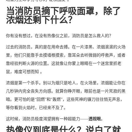
当消防员摘下呼吸面罩，除了
浓烟还剩下什么？
你有没有想过，在没有热像仪之前，消防员是怎么救人的？
过去的消防员，真的是在用命去搏。在一片漆黑、浓烟滚滚的火场
里，他们只能靠手去摸墙根摸索，靠耳朵去听微弱的呼救声，或者
靠经验判断火源的位置。这就像让你蒙上眼睛在一个迷宫里抓老
鼠，难度可想而知 。
浓烟是第一个杀手。别以为烟只是呛人，在火场里，浓烟能让你在
几秒钟内完全丧失方向感。就算你睁开眼，眼前也是一片死寂的黑
暗。更可怕的是“回燃”和“轰燃”，这些死神的镰刀往往悄无声息，
等你看到火焰时，已经来不及了。
这时候，消防员极度渴望拥有一种超能力——
透视眼
。
热像仪到底是什么？说白了就