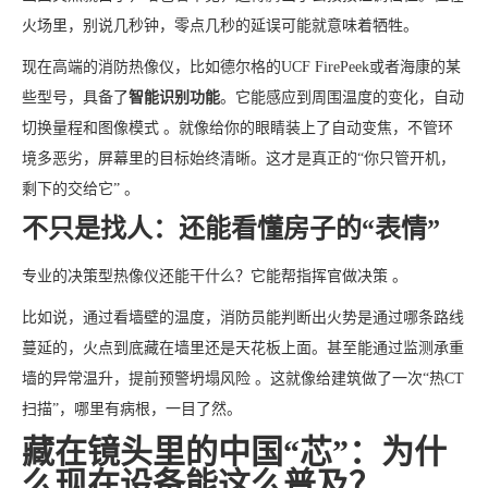
火场里，别说几秒钟，零点几秒的延误可能就意味着牺牲。
现在高端的消防热像仪，比如德尔格的UCF FirePeek或者海康的某
些型号，具备了
智能识别功能
。它能感应到周围温度的变化，自动
切换量程和图像模式 。就像给你的眼睛装上了自动变焦，不管环
境多恶劣，屏幕里的目标始终清晰。这才是真正的“你只管开机，
剩下的交给它” 。
不只是找人：还能看懂房子的“表情”
专业的决策型热像仪还能干什么？它能帮指挥官做决策 。
比如说，通过看墙壁的温度，消防员能判断出火势是通过哪条路线
蔓延的，火点到底藏在墙里还是天花板上面。甚至能通过监测承重
墙的异常温升，提前预警坍塌风险 。这就像给建筑做了一次“热CT
扫描”，哪里有病根，一目了然。
藏在镜头里的中国“芯”：为什
么现在设备能这么普及？