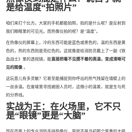
是给温度“拍照片”
咱们来打个比方。大家的手机都能拍照，拍的是什么呢？是反射到
我们眼睛里的可见光。而热像仪拍的呢？是“温度”。
在热像仪的屏幕上，冷的东西可能是蓝色或黑色的，温的东西是黄
色的，热的东西则是亮红色的。这就像是给消防员戴上了一副《铁
血战士》里的透视镜，能
直接把看不见摸不着的高温，变成清晰可
见的图像
。
这玩意儿有多灵敏？它甚至能捕捉到你呼出的热气残留在墙壁上的
一丝余温。在废墟里寻找被困人员时，这微小的温差，就是生与死
的分界线。
实战为王：在火场里，它不只
是“眼镜”更是“大脑”
现在市面上的专业消防手持热像仪，早就不是当初那个笨重的大砖