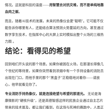
情况。这就是科技的温度——
用智慧去对抗灾难，而不是单纯地靠
血肉之躯
。
而且，随着AI技术的发展，未来的热像仪会更“聪明”。它可能不仅
能告诉你哪里有人，还能结合算法预测火势蔓延的方向，甚至通过
数字孪生技术，在指挥中心的大屏上实时模拟出整个火场的三维热
力图 。
结论：看得见的希望
回到咱们开头说的那个场景。如果你被困在火场，在那漫长得像几
个世纪的等待里，如果你突然看到浓烟中有一个手持设备的消防员
出现在门口，而他手里的那个“黑盒子”正稳稳地对着你——请放
心，他早就看见你了。
专业消防手持热像仪，就是连接绝望与希望的那道光。
无论是海
康微影的“硬核升级”，还是高德智感这样的民族企业通过自主芯片
带来的技术普及，都让我们看到，在这场与死神的赛跑中，人类正