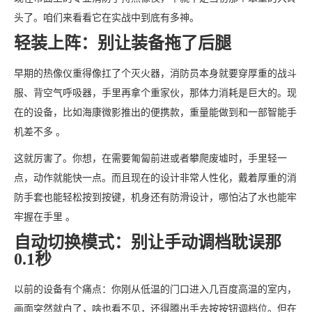
头了。咱们来看看它在实战中到底有多神。
轻装上阵：别让装备拖了后腿
早期的热像仪重得像扛了个灭火器，消防员本身就要穿厚重的战斗
服、背空气呼吸器，手里再拿个重家伙，那体力消耗是巨大的。现
在的设备，比如海康微影推出的便携款，重量能做到和一部智能手
机差不多 。
这就厉害了。你想，在需要匍匐前进或者攀爬废墟时，手里轻一
点，动作就能快一点。而且现在的设计非常人性化，戴着厚重的消
防手套也能轻松按到按键，机身还有防滑设计，哪怕沾了水也能牢
牢握在手里 。
自动切换模式：别让手动调档耽误那
0.1秒
以前的设备有个痛点：你刚从低温的门口进入几百度高温的室内，
画面突然就白了，啥也看不见，还得腾出手去按按钮调档位。但在