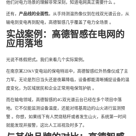
他们对电力场景的理解非常深刻，知道电网真正需要什么 。
还有，
产品线的全面性
。从手持测温热像仪到在线双光谱云台，从
输电到变电再到配电，高德智感几乎覆盖了电力全场景 。
实战案例：高德智感在电网的
应用落地
光说不练假把式。我们来看几个实际案例。
在南京某220kV变电站的保电特巡中，高德智感红外热像仪成了主
力军。无论是烈日当头还是夜幕降临，设备都能清晰捕捉设备的温
度变化，为区域居民和企业正常用电保驾护航 。
而在输电领域，高德智感的4G双光谱云台已经在多个项目中落
地。它不仅能监测设备温度，还能对塔基周边的山火进行监测预
警 。你想，如果线下有人焚烧秸秆或者发生山火，系统第一时间
就能发现并报警，这比人工巡视及时多了。