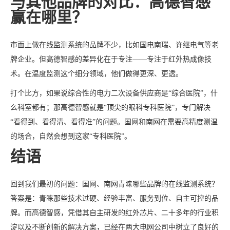
与其他品牌的对比：高德智感
赢在哪里？
市面上做在线监测系统的品牌不少，比如国电南瑞、许继电气等老
牌企业。但高德智感的差异化在于专注——专注于红外热成像技
术。在温度监测这个细分领域，他们做得更深、更透。
打个比方，如果说综合性的电力二次设备供应商是“综合医院”，什
么科室都有；那高德智感就是“顶尖的眼科专科医院”，专门解决
“看得到、看得清、看得准”的问题。国网和南网在需要高精度测温
的场合，自然会想到这家“专科医院”。
结语
回到我们最初的问题：国网、南网青睐哪些品牌的在线监测系统？
答案是：青睐那些技术过硬、经验丰富、服务到位、自主可控的品
牌。而高德智感，凭借其自主研发的红外芯片、二十多年的行业积
淀以及不断创新的解决方案，已经在两大电网公司中树立了良好的