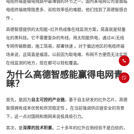
电缆终端是输电线路中最薄弱的环节之一。国内某电网公司曾面临
电缆终端故障隐患多、巡检效率低的难题，他们找到了高德智感合
作 。
高德智感提供的太阳能+红外热成像在线监测方案，简直就是轻量
化的黑科技。它不需要复杂的布线，用太阳能供电，通过4G无线
专网传输数据，施工简易，部署快速 。对于偏远地区的电缆终端
场来说，这简直是福音。以前因为取电难、布网不方便而无法实现
在线监测的地方，现在都可以轻松覆盖。
为什么高德智感能赢得电网青
睐？
首先，是因为
自主可控的产业链
。基于自主研发的红外芯片，高德
智感拥有成本优势和供货稳定性 。在当前强调供应链安全的背景
下，这一点对国网和南网来说极具吸引力。
其次，是
深厚的技术积累
。二十多年的红外应用经验不是白给的，