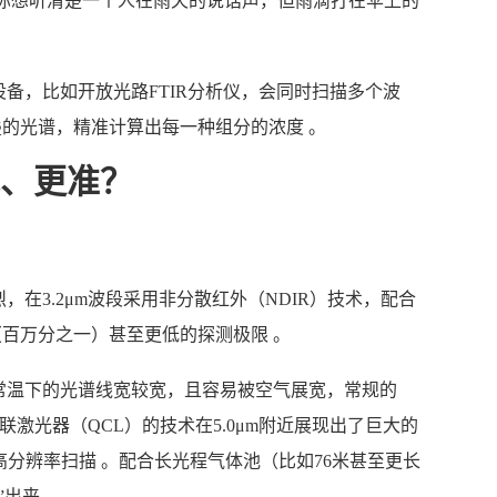
你想听清楚一个人在雨天的说话声，但雨滴打在伞上的
备，比如开放光路FTIR分析仪，会同时扫描多个波
叠的光谱，精准计算出每一种组分的浓度 。
、更准？
。
在3.2μm波段采用非分散红外（NDIR）技术，配合
（百万分之一）甚至更低的探测极限 。
常温下的光谱线宽较宽，且容易被空气展宽，常规的
联激光器（QCL）的技术在5.0μm附近展现出了巨大的
高分辨率扫描 。配合长光程气体池（比如76米甚至更长
出来 。