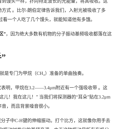
看到馒头一样，扑向特定波长的光能量，将其吸收。这
方式 。比尔-朗伯定律告诉我们，入射光被吸收了多
过看一个人吃了几个馒头，就能知道他有多饿。
区”
，因为绝大多数有机物的分子振动基频吸收都落在这
。
”
段就是专门为甲烷（CH₄）准备的单曲独奏。
明，甲烷在3.2——3.4μm附近有一个强吸收带 。这
！我在这儿！” 当我们将探测器的“耳朵”贴在3.2μm
声音，而且背景噪音很小。
甲烷分子中C-H键的伸缩振动。打个比方，这就像你用手去