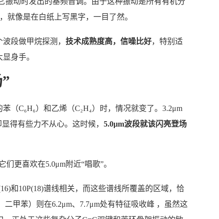
就是它振动时发出的基频音调。由于这种振动是所有有机分
甲烷，就像是在白纸上写黑字，一目了然。
个波段做甲烷探测，
技术成熟度高，信噪比好
，特别适
大显身手。
”
C₆H₆）和乙烯（C₂H₄）时，情况就变了。3.2μm
却显得有些力不从心。这时候，
5.0μm波段就该闪亮登场
它们更喜欢在5.0μm附近“唱歌”。
16)和10P(18)谱线相关，而这些谱线所覆盖的区域，恰
甲苯）则在6.2μm、7.7μm处有特征吸收峰 ，虽然这