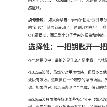
略大于5.0μm，但5.0μm作为一个广义的探
感区域。
换句话说：
如果你拿着3.2μm的“钥匙”去开
的“钥匙”，锁芯就转动了。这是因为在5.0μ
C-H键摆动，而是整个分子骨架的扭曲和伸缩 
选择性：一把钥匙开一把
在气体探测中，最怕的是什么？是
串音
，也就
在3.2μm波段，虽然它对甲烷敏感，但很多其
波段有吸收。这就像在一个嘈杂的菜市场里，
你。如果你只用3.2μm去测混合气体，得到的
而5.0μm波段虽然在探测某些特定分子（如