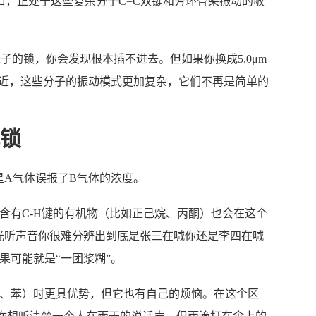
测窗口，正处于这些复杂分子C=C双键和芳环骨架振动的敏
苯分子的锁，你会发现根本插不进去。但如果你换成5.0μm
m附近，这些分子的振动模式更加复杂，它们不再是简单的
。
锁
是A气体误报了B气体的浓度。
他含有C-H键的有机物（比如正己烷、丙酮）也会在这个
光听声音你很难分辨出到底是张三在喊你还是李四在喊
结果可能就是“一团浆糊”。
乙烯、苯）时更具优势，但它也有自己的烦恼。在这个区