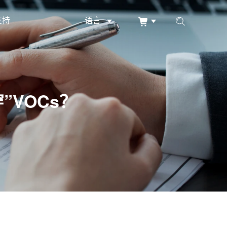
支持
语言
”VOCs？