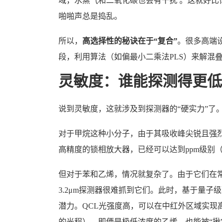
域，水蒸气和二氧化碳也会有干扰 。这就好比
啪啪声总是捣乱。
所以，
高选择性的秘诀在于“复合”
。很多高端设
段，利用算法（如偏最小二乘法PLS）来解混
灵敏度：谁能探测得更低
说到灵敏度，这就涉及到探测器的“硬实力”了
对于甲烷这种小分子，由于其吸收峰尖锐且强烈，
高精度的锁相放大器，已经可以达到ppm级别
但对于苯和乙烯，情况就复杂了。由于它们在
3.2μm探测器很难抓到它们。此时，基于量子级
潜力。QCL光强度高，可以在中红外区域实现
的光程），即便是极低浓度的乙烯，也能被“揪”