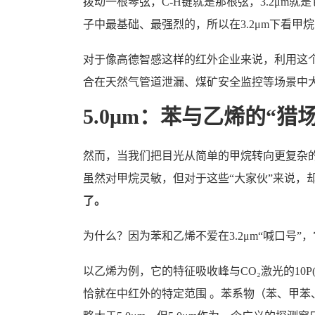
拨动一根琴弦，C-H键就是那根弦，3.2μm
子中最基础、最强烈的，所以在3.2μm下看
对于像高德智感这样的红外企业来说，利用这
合在天然气管道泄漏、煤矿安全监控等场景中
5.0μm：苯与乙烯的“猎场
然而，当我们把目光从简单的甲烷转向更复杂的苯（
虽然对甲烷灵敏，但对于这些“大家伙”来说，
了。
为什么？因为苯和乙烯不爱在3.2μm“喊口号”，
以乙烯为例，它的特征吸收峰与CO₂激光的10P(
恰就在中红外的特定范围 。苯系物（苯、甲苯、二