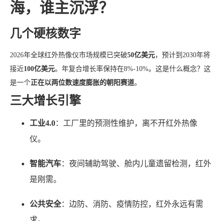
海，谁主沉浮？
几个硬核数字
2026年全球红外热像仪市场规模已突破
50亿美元
，预计到2030年将
接近
100亿美元
。年复合增长率保持在8%-10%。这是什么概念？这
是一个
正在以两位数速度膨胀的朝阳赛道
。
三大增长引擎
工业4.0
：工厂里的预测性维护，离不开红外热像
仪。
智能汽车
：夜间辅助驾驶、舱内儿童遗留检测，红外
是刚需。
公共安全
：边防、消防、疫情防控，红外永远有需
求。