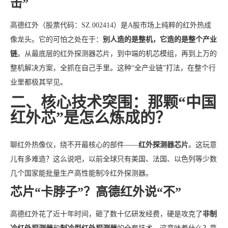
击”
高德红外（股票代码：SZ.002414）是A股市场上纯粹的红外热成
像龙头。它的可怕之处在于：
别人造的是整机，它造的是整个产业
链
。从最底层的红外探测器芯片，到中端的机芯模组，再到上万的
整机解决方案，全抓在自己手里。这种“全产业链”打法，在整个行
业里都极其罕见。
二、核心技术突围：那颗“中国
红外芯”是怎么炼成的？
聊红外热像仪，绕不开最核心的部件——
红外探测器芯片
。这玩意
儿有多难造？这么说吧，以前全球只有美国、法国、以色列等少数
几个国家能批量生产高性能制冷红外探测器。
芯片“卡脖子”？高德红外说“不”
高德红外花了近十年时间，砸了数十亿研发经费，硬是攻克了
非制