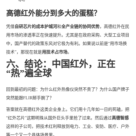
高德红外能分到多大的蛋糕？
凭借
自研芯片的成本护城河
和
全产业链的协同优势
，高德红外在民
用市场的渗透率正在快速提升。尤其是在政府采购、大型工业项目
中，国产替代的政策东风对它极为有利。如果说以前是“用市场换
技术”，那现在就是
用技术占市场
。
六、结论：中国红外，正在
“热”遍全球
回到最初的问题：为什么红外热像仪突然不贵了？为什么国产牌子
突然能跟FLIR掰手腕了？
答案就在高德红外这类企业身上。它们用十几年如一日的死磕，把
“红外芯片”这颗明珠从国外巨头手里抢了过来。然后通过
高德智感
这样的子公司，把技术红利释放到电力、工业、安防、医疗、户外
等一个又一个具体场景里。