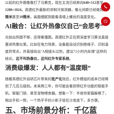
以前的红外图像像打了马赛克，现在主流已经奔向
640×512
甚至
1280×1024
。高德红外最新的非制冷探测器，像元间距已经做到
12
微米
甚至
10微米
，画面细腻到能看清墙上螺丝的温度变化。
AI融合：让红外热像仪自己“会思考”
光拍出热图不够，还得看懂图。高德红外正在把深度学习算法直接
塞进热像仪里。比如在电力场景，设备能自动识别绝缘子、识别温
度异常点，并直接给出“A相接头过热，建议72小时内处理”这样的
结论。
这不叫热像仪，这叫红外专家系统
。
消费级爆发：人人都有“温度眼”
随着高德红外自研芯片带来的
批产化
效应，红外模组的成本已经降
到了几百元级别。未来两三年，你可能会看到带红外功能的智能手
机、智能门锁、甚至宠物喂食器。想象一下：半夜你家猫躲哪了，
掏出手机一照，一个热乎乎的小影子就在沙发底下，多方便。
五、市场前景分析：千亿蓝