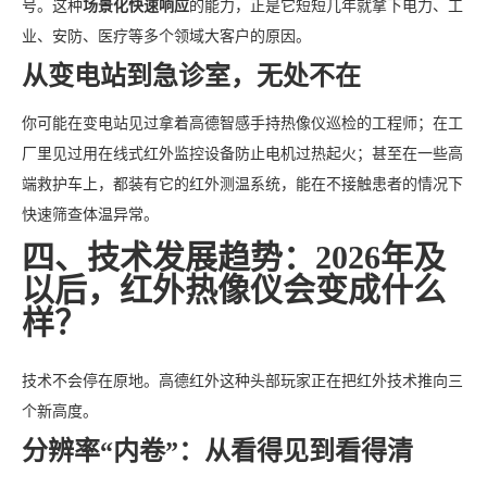
号。这种
场景化快速响应
的能力，正是它短短几年就拿下电力、工
业、安防、医疗等多个领域大客户的原因。
从变电站到急诊室，无处不在
你可能在变电站见过拿着高德智感手持热像仪巡检的工程师；在工
厂里见过用在线式红外监控设备防止电机过热起火；甚至在一些高
端救护车上，都装有它的红外测温系统，能在不接触患者的情况下
快速筛查体温异常。
四、技术发展趋势：2026年及
以后，红外热像仪会变成什么
样？
技术不会停在原地。高德红外这种头部玩家正在把红外技术推向三
个新高度。
分辨率“内卷”：从看得见到看得清