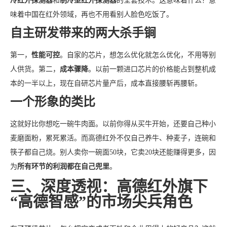
冷红外探测器
和
制冷型红外探测器
的全套技术。这意味着什么？意
味着中国在红外领域，再也不用看别人脸色吃饭了。
自主研发带来的两大杀手锏
第一，
性能可控
。自家的芯片，想怎么优化就怎么优化，不用等别
人供货。第二，
成本骤降
。以前一颗进口芯片的价格能占到整机成
本的一半以上，现在自研芯片量产后，成本直接腰斩再腰斩。
一个形象的类比
这就好比你想吃一碗牛肉面。以前你得从买牛开始，还要自己种小
麦磨面粉，累死累活。而高德红外不仅自己养牛、种麦子，连碗和
筷子都自己烧。别人卖你一碗面50块，它卖20块还能赚得更多，因
为
所有环节的利润都在自己兜里
。
三、深度透视：高德红外旗下
“高德智感”的市场尖兵角色