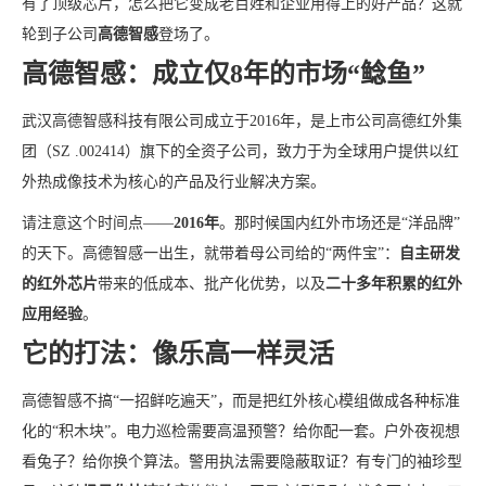
有了顶级芯片，怎么把它变成老百姓和企业用得上的好产品？这就
轮到子公司
高德智感
登场了。
高德智感：成立仅8年的市场“鲶鱼”
武汉高德智感科技有限公司成立于2016年，是上市公司高德红外集
团（SZ .002414）旗下的全资子公司，致力于为全球用户提供以红
外热成像技术为核心的产品及行业解决方案。
请注意这个时间点——
2016年
。那时候国内红外市场还是“洋品牌”
的天下。高德智感一出生，就带着母公司给的“两件宝”：
自主研发
的红外芯片
带来的低成本、批产化优势，以及
二十多年积累的红外
应用经验
。
它的打法：像乐高一样灵活
高德智感不搞“一招鲜吃遍天”，而是把红外核心模组做成各种标准
化的“积木块”。电力巡检需要高温预警？给你配一套。户外夜视想
看兔子？给你换个算法。警用执法需要隐蔽取证？有专门的袖珍型