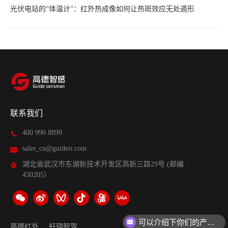
光伏电站的“体温计”：红外热成像如何让热斑效应无处遁形
联系我们
400 990 8899
sales_cn@guideir.com
湖北省武汉市东湖新技术开发区高新三路29号 (邮编
430205）
可以介绍下你们的产品么？
你们是怎么收费的呢？
高德红外
轩辕智驾