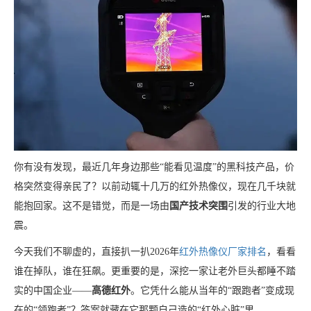
你有没有发现，最近几年身边那些“能看见温度”的黑科技产品，价
格突然变得亲民了？以前动辄十几万的红外热像仪，现在几千块就
能抱回家。这不是错觉，而是一场由
国产技术突围
引发的行业大地
震。
今天我们不聊虚的，直接扒一扒2026年
红外热像仪厂家排名
，看看
谁在掉队，谁在狂飙。更重要的是，深挖一家让老外巨头都睡不踏
实的中国企业——
高德红外
。它凭什么能从当年的“跟跑者”变成现
在的“领跑者”？答案就藏在它那颗自己造的“红外心脏”里。