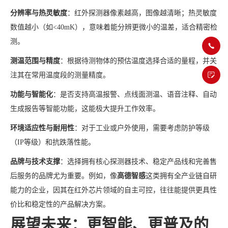
分辨率与热灵敏度
：红外探测器像素越高，图像越清晰；热灵敏度
数值越小（如<40mK），意味着能分辨更微小的温差，适合精密检
测。
测温范围与精度
：根据待测物体的预估温度选择合适的量程，并关
注其在常用温度段的测量精度。
功能与智能化
：是否支持高温报警、点线面测温、语音注释、自动
生成报告等智能功能，这能极大提升工作效率。
环境适应性与耐用性
：对于工业或户外使用，需要考虑防护等级
（IP等级）和抗跌落性能。
品牌与技术支撑
：选择拥有核心探测器技术、稳定产品线和完善售
后服务的品牌尤为重要。例如，像
高德智感
这类拥有全产业链自研
能力的企业，因其在红外芯片领域的自主可控，往往能提供更具性
价比和稳定性的产品解决方案。
展望未来：更智能、更普及的