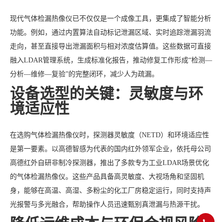
现代气体检漏热像仪已不仅仅是一个成像工具，更集成了智能分析
功能。例如，通过内置算法自动标记泄漏区域、实时追踪泄漏羽流
走向，甚至直接导出泄漏面积与相对浓度估算值。这些数据可直接
融入LDAR管理系统，生成标准化报告，推动修复工作形成“检测—
分析—维修—复验”的完整闭环，减少人为疏漏。
设备选型的关键：灵敏度与环
境适应性
在选购气体检漏热像仪时，探测器灵敏度（NETD）和环境适应性
是第一要素。以高德智感为代表的国内红外领军企业，依托母公司
高德红外自研非制冷探测器，推出了多款专为工业LDAR场景优化
的气体检漏热像仪。这些产品具备高灵敏度、大视场角和坚固机
身，能够在高温、高湿、多粉尘的化工厂房稳定运行，同时支持声
光报警与多光融合，帮助操作人员迅速甄别真泄漏与热源干扰。