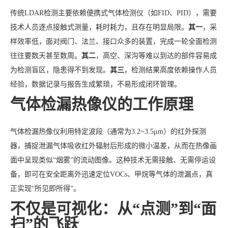
传统LDAR检测主要依赖便携式气体检测仪（如FID、PID），需要
技术人员逐点接触式测量，耗时耗力，且存在明显局限。
其一
，采
样效率低，面对阀门、法兰、接口众多的装置，完成一轮全面检测
往往要数天甚至数周。
其二
，高空、深沟等难以到达的部件容易成
为检测盲区，隐患得不到发现。
其三
，检测结果高度依赖操作人员
经验，数据记录与报告生成繁琐，不易形成闭环管理。
气体检漏热像仪的工作原理
气体检漏热像仪利用特定波段（通常为3.2~3.5μm）的红外探测
器，捕捉泄漏气体吸收红外辐射后形成的微小温差，从而在热像画
面中呈现类似“烟雾”的流动图像。这种技术无需接触、无需停运设
备，即可在安全距离外迅速定位VOCs、甲烷等气体的泄漏点，真
正实现“所见即所得”。
不仅是可视化：从“点测”到“面
扫”的飞跃