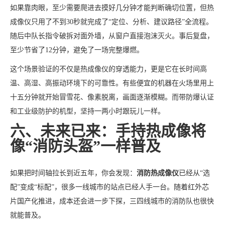
如果靠肉眼，至少需要爬进去摸好几分钟才能判断确切位置，但热
成像仪只用了不到30秒就完成了“定位、分析、建议路径”全流程。
随后中队长指令破拆对面外墙，从窗户直接泡沫灭火。事后复盘，
至少节省了12分钟，避免了一场完整爆燃。
这个场景验证的不仅是热成像仪的穿透能力，更是它在长时间高
温、高湿、高振动环境下的可靠性。有些便宜的机器在火场里用上
十五分钟就开始冒雪花、像素脱离，画面逐渐模糊。而带防爆认证
和工业级防护的机型，坚持一两小时跟玩儿一样。
六、未来已来：手持热成像将
像“消防头盔”一样普及
如果把时间轴拉长到近五年，你会发现：
消防热成像仪
已经从“选
配”变成“标配”，很多一线城市的站点已经人手一台。随着红外芯
片国产化推进，成本还会进一步下探，三四线城市的消防队也很快
就能普及。