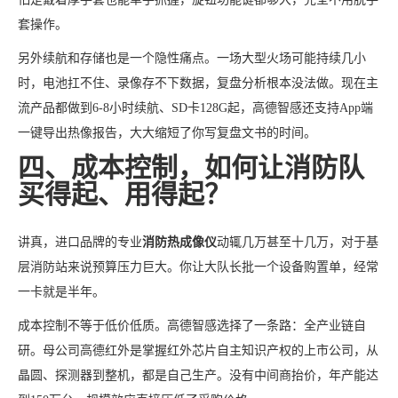
套操作。
另外续航和存储也是一个隐性痛点。一场大型火场可能持续几小
时，电池扛不住、录像存不下数据，复盘分析根本没法做。现在主
流产品都做到6-8小时续航、SD卡128G起，高德智感还支持App端
一键导出热像报告，大大缩短了你写复盘文书的时间。
四、成本控制，如何让消防队
买得起、用得起？
讲真，进口品牌的专业
消防热成像仪
动辄几万甚至十几万，对于基
层消防站来说预算压力巨大。你让大队长批一个设备购置单，经常
一卡就是半年。
成本控制不等于低价低质。高德智感选择了一条路：全产业链自
研。母公司高德红外是掌握红外芯片自主知识产权的上市公司，从
晶圆、探测器到整机，都是自己生产。没有中间商抬价，年产能达