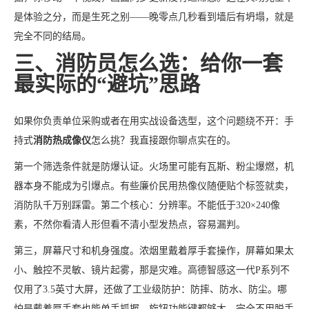
是体验之分，而是生死之别——晚零点几秒看到墙后有坍塌，就是
完全不同的结局。
三、消防员怎么选：给你一套
最实际的“避坑”思路
如果你负责单位采购或者在用实战设备选型，这个问题绕不开：手
持式
消防热成像仪
怎么挑？我直接跟你聊点实在的。
第一个筛选条件就是防爆认证。火场里可能有瓦斯、粉尘爆燃，机
器本身不能成为引爆点。有些廉价民用热像仪随便贴个标签就卖，
消防队千万别踩雷。第二个核心：分辨率。不能低于320×240像
素，不然你看清人形但看不清小型发热点，容易漏判。
第三，屏幕尺寸和机身强度。浓烟里戴着厚手套操作，屏幕如果太
小、触控不灵敏、镜片起雾，那是灾难。高德智感这一代P系列不
仅用了3.5英寸大屏，还做了工业级防护：防摔、防水、防尘。哪
怕是戴着厚手套也能单手抓握，旋钮功能键都够大，完全不用脱手