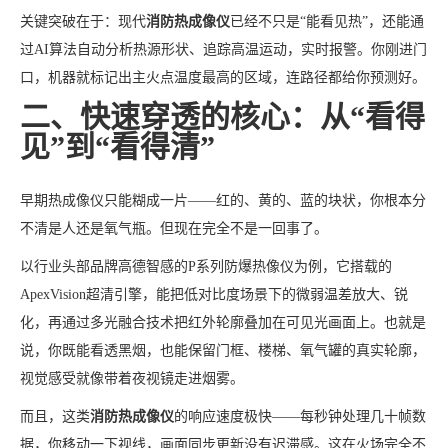
关键突破在于：现代
消防热成像仪
已经不只是“能看见热”，还能通
过AI算法自动分析热源形状、追踪高温运动，实时报警。你刚进门
口，机器就标记出主火点温度最高的区域，连路径都给你预测好。
二、快速穿透的核心：从“看得
见”到“看得清”
早期热成像仪只能糊成一片——红的、黄的、蓝的块状，你根本分
不清是人还是氧气瓶。但现在完全不是一回事了。
以行业头部品牌高德智感的P系列防爆热像仪为例，它搭载的
ApexVision超清引擎，能把低对比度场景下的微弱温差放大、锐
化，再通过多光融合技术把红外轮廓叠加在可见光画面上。也就是
说，你既能看透黑烟，也能保留门框、楼梯、氧气罐的真实轮廓，
视觉感受就像带着夜视镜走进烟雾。
而且，这类
消防热成像仪
的响应速度极快——每秒钟处理几十帧数
据，你移动一下视线，画面同步更新没有迟滞感。这在火场完全不