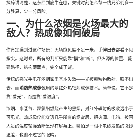
揉碎讲清楚，这东西到底牛在哪，关键时刻怎么帮一线兄弟们多一
分胜算，少一分风险。
一、为什么浓烟是火场最大的
敌人？热成像如何破局
你肯定遇到过这种场景：火场能见度不足一米，手伸出去都看不见
指尖。这时候，所有的判断只能靠“摸”和“听”。但火源的位置、蔓
延路径、结构薄弱点，完全成了谜。
传统的强光手电在浓烟雾里基本失效——光被颗粒物散射，照不出
去。而
消防热成像仪
用的是红外热辐射成像技术。简单说，它不是
靠“看光”，而是靠“看温度”。
浓烟、水蒸气、聚氨酯燃烧产生的黑烟，对红外辐射的吸收远小于
可见光。热成像仪能穿透几乎所有的烟雾层，把火源、电箱、被困
人员的温度轮廓清晰呈现在屏幕上。哪怕是一根小电线发热的微妙
温差，也逃不过它的眼睛。