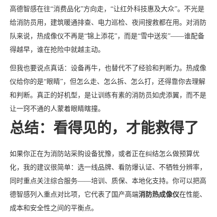
高德智感在往“消费品化”方向走，“让红外科技惠及大众”。不光是
给消防员用，建筑暖通排查、电力巡检、夜间搜救都在用。对消防
队来说，热成像仪不再是“锦上添花”，而是“雪中送炭”——谁配备
得越早，谁在抢险中就越主动。
但我也要说点真话：设备再牛，也替代不了经验和判断力。热成像
仪给你的是“眼睛”，但怎么走、怎么拆、怎么打，还得靠你去理解
和判断。真正的好机型，是让训练有素的消防员如虎添翼，而不是
让一窍不通的人蒙着眼睛瞎撞。
总结：看得见的，才能救得了
如果你正在为消防站采购设备犹豫，或者正在纠结怎么做预算优
化，我的建议很简单：选一线品牌、看防爆认证、不牺牲分辨率，
同时重点关注综合服务——培训、质保、本地化支持。你可以把高
德智感列入重点对比项，它代表了国产高端
消防热成像仪
在性能、
成本和安全性之间的平衡点。