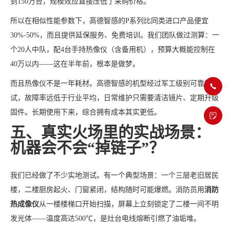
到150万台，规模效应直接压低了采购价格。
所以在相似性能参数下，高德智感的P系列比同类进口产品便宜
30%-50%，而且提供延保服务、免费培训。我们团队做过测算：一
个20人中队，配4台手持热像仪（含备用机），预算大概能控制在
40万以内——这在半年前，根本是做梦。
而且热像仪不是一年耗材。高德智感的机型经过军工级别可靠性测
试，故障率远低于行业平均，日常维护只需要清洁镜片、定期升级
固件。长期使用下来，综合拥有成本其实更低。
五、真实火场里的实战场景：
机器会不会“掉链子”？
我们已经做了不少实地测试。有一个典型场景：一个三层老旧居民
楼，二楼厨房起火、门窗紧闭，结构随时可能爆燃。消防员用
消防
热成像仪
从一楼楼梯口开始扫描，屏幕上立刻锁定了二楼一间不明
发光体——温度高达500℃，是灶台电线熔断引燃了油垢堆。