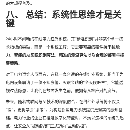
的大规模普及。
八、 总结：系统性思维才是关
键
24小时不间断的在线电力红外系统，其“精准识别”并非某个单一技
术指标的突破，而是一个系统工程：它需要
可靠的硬件抗干扰能
力
、
智能的AI图像识别算法
、
精准的测温算法
以及
合理的部署与报
警策略
。
对于电力运维人员而言，选择一套合适的在线红外系统，相当于为
电网设备聘请了一位不知疲倦、火眼金睛的“全天候医生”。它能透
视过热隐患，让我们在故障发生之前，便拥有从容应对的底气。
未来，随着物联网与AI技术的深度融合，在线红外系统将不仅会
“看”，更将学会“思考”，为构建新型电力系统提供更坚实的感知基
础。电力行业的企业在推进数字化转型时，不妨以这样的系统为起
点，让安全从“被动防御”正式迈向“主动防控”。