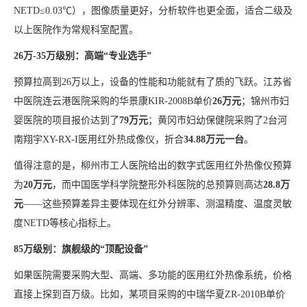
NETD≤0.03℃），图像质量更好，分析软件也更全面，适合二级及
以上医院作为常规科室配置。
26万-35万级别：高端“专业选手”
预算拉高到26万以上，设备的性能和功能就有了质的飞跃。江苏省
中医院连云港医院采购的华景康KIR-2008B单价
26万元
；锦州市妇
婴医院的项目报价达到了
79万元
；黄冈市妇幼保健院采购了2台河
南翔宇XY-RX-I医用红外热成像仪，折合
34.88万元一台
。
值得注意的是，柳州市工人医院给出的数字式医用红外热像仪预算
为
20万元
，而中国医学科学院整形外科医院的总预算则高达
28.8万
元
——这些预算差异主要体现在红外分辨率、测温精度、温度灵敏
度NETD等核心指标上。
85万级别：旗舰级的“顶配设备”
如果医院需要采购大型、高端、多功能的医用红外热像系统，价格
直接上探到百万级。比如，某项目采购的中瑞华夏ZR-2010B单价