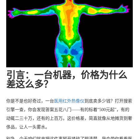
引言：一台机器，价格为什么
差这么多？
你是不是也好奇过，一台
医用红外热像仪
到底卖多少钱？打开搜索
引擎一查，你会发现答案五花八门——有的标着“500元起”，有的
动辄二三十万，还有的上百万。这价格差，简直就像从地摊货到奢
侈品，让人一头雾水。
别急，今天咱们就来把这件事掰开揉碎了聊清楚。我会带你看看医