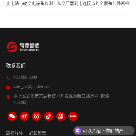
变电站与输变电设备检测：从变压器到电连接点的全覆盖红外巡检
联系我们
400 990 8899
sales_cn@guideir.com
湖北省武汉市东湖新技术开发区高新三路29号 (邮编
430205）
可以介绍下你们的产品么？
高德红外
轩辕智驾