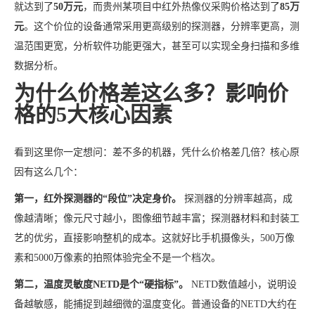
就达到了
50万元
，而贵州某项目中红外热像仪采购价格达到了
85万
元
。这个价位的设备通常采用更高级别的探测器，分辨率更高，测
温范围更宽，分析软件功能更强大，甚至可以实现全身扫描和多维
数据分析。
为什么价格差这么多？影响价
格的5大核心因素
看到这里你一定想问：差不多的机器，凭什么价格差几倍？核心原
因有这么几个：
第一，红外探测器的“段位”决定身价。
探测器的分辨率越高，成
像越清晰；像元尺寸越小，图像细节越丰富；探测器材料和封装工
艺的优劣，直接影响整机的成本。这就好比手机摄像头，500万像
素和5000万像素的拍照体验完全不是一个档次。
第二，温度灵敏度NETD是个“硬指标”。
NETD数值越小，说明设
备越敏感，能捕捉到越细微的温度变化。普通设备的NETD大约在