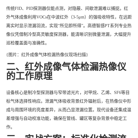
传统FID、PID探测器仅能点测，对隐蔽、间歇泄漏难以捕捉。红
外气体成像利用VOCs在中波红外（3-5μm）的强吸收特性，在远距
离实时显示泄漏羽流，实现“所见即所得”。高德智感PT系列专业热
像仪凭借制冷型高灵敏度探测器，能清晰识别微量泄漏，大幅提升
巡检覆盖面与准确性。
{图片：红外成像气体检漏热像仪现场扫描}
二、红外成像气体检漏热像仪
的工作原理
设备核心是制冷型探测器与窄带滤光片，对甲烷、乙烯、SF6等目
标气体选择性响应。泄漏气体吸收背景红外辐射后，在热像仪中形
成与周围环境的亮度差异，从而凸显泄漏位置。现代设备还集成温
差增强与自动校准功能，确保在管线、罐区等复杂背景中稳定工
作。