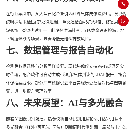
在行业案例中，某大型石化企业引入红外气体成像设备后，发现传
统嗅探法未检出的3处微泄漏，单次巡检面积扩大4倍，修复周期缩
短40%。类似也适用于：制冷剂泄漏排查、SF6绝缘设备检漏、地
下管道巡线等场景，显著降低无组织排放风险。
七、数据管理与报告自动化
检测后数据迁移与分析同样关键。现代热像仪支持Wi-Fi或蓝牙实
时传输，配合软件可自动生成带温度/气体判读的LDAR报告，符合
环保档案要求。部分厂商还提供云平台实现历史数据对比与趋势预
警，进一步提升管理效率。
八、未来展望：AI与多光融合
随着AI图像识别发展，热像仪将自动识别泄漏轮廓并估算泄漏率；
多光融合（红外+可见光+声波）则能同时检测泄漏、局部放电与过