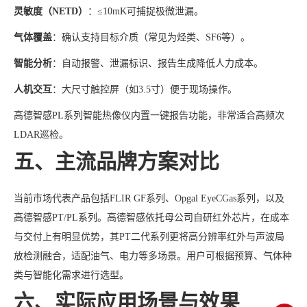
灵敏度（NETD）
：≤10mK可捕捉极微泄漏。
气体覆盖
：确认支持目标介质（常见为烃类、SF6等）。
智能分析
：自动报警、泄漏标识、报告生成降低人力成本。
人机交互
：大尺寸触控屏（如3.5寸）便于现场操作。
高德智感PL系列智能热像仪内置一键报告功能，非常适合高频次
LDAR巡检。
五、主流品牌方案对比
当前市场代表产品包括FLIR GF系列、Opgal EyeCGas系列，以及
高德智感PT/PL系列。高德智感依托母公司自研红外芯片，在成本
与交付上有明显优势，其PT二代系列更将高分辨率红外与声波局
放检测融合，适配油气、电力等多场景。用户可根据预算、气体种
类与智能化需求进行选型。
六、实际应用场景与效果