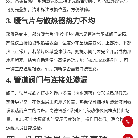
效。高德智感PL系列热像仪支持多光融合功能，可将红外影像与
可见光叠加，清晰标注破损位置，方便维修。
3. 暖气片与散热器热力不均
采暖系统中，部分暖气片“半冷半热”通常是管道气阻或阀门故障。
热像仪直接拍摄散热器表面，温度分布呈梯度变化：上部冷、下部
热（正常），若某片区域整体低温，则提示阀门未完全开启或内部
水垢堵塞。结合自动测温与高温追踪功能（如PC Max系列），可
一键生成温度报表，辅助判断是否需要冲洗管路。
4. 管道阀门与连接处渗漏
阀门、法兰或软连接处的微小渗漏（热水滴落）会形成局部低温/
热传导异常。在保温层未包裹的位置，热像仪可捕捉到渗漏液因蒸
发吸热而产生的冷斑。高德智感E系列入门级热像仪同样支持此场
景，其3.5英寸大屏能实时显示温度数值，操作门槛低，适合物业
运维人员日常巡检。