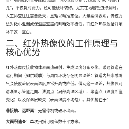
孔”，不仅耗时费力，还可能破坏装修。尤其在地暖管道渗漏时，
人工排查往往需要数天，且难以精准定位。大量案例表明，传统方
法对微小泄漏或保温层空鼓的判断效率极低，而红外热像仪恰好填
补了这一空白。
二、红外热像仪的工作原理与
核心优势
红外热像仪接收物体表面热辐射，生成温度分布图像。暖通管道在
运行期间（如供暖季）与周围环境存在明显温差：管道内热水或冷
气会使覆盖层表面温度异常升高或降低。借助这一温差，热像仪可
清晰显示管道走向、泄漏点（局部高温区域）、堵塞点（温度断崖
变化）以及保温层缺失（表面温度不均匀）。其优势在于：
非接触、远距离
：无需停机或破坏墙面。
大面积速查
：单次扫描可覆盖数十平方米。