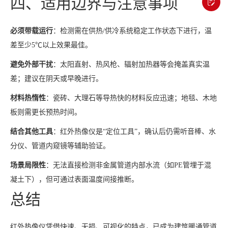
四、适用边界与注意事项
必须带载运行
：检测需在供热/供冷系统稳定工作状态下进行，温
差至少5℃以上效果最佳。
避免外部干扰
：太阳直射、热风枪、辐射加热器等会掩盖真实温
差；建议在阴天或早晚进行。
材料热惰性
：瓷砖、大理石等导热快的材料反应迅速；地毯、木地
板则需更长预热时间。
结合其他工具
：红外热像仪是“定位工具”，确认后仍需听音棒、水
分仪、管道内窥镜等辅助验证。
场景局限性
：无法直接检测非金属管道内部水流（如PE管埋于混
凝土下），但可通过表面温度间接推断。
总结
红外热像仪凭借快速、无损、可视化的特点，已成为建筑暖通管道