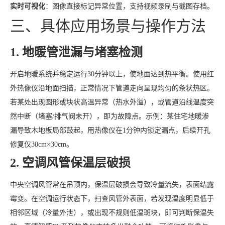
实时可视化
：图像直接标记异常位置，支持视频录制与截图存档。
三、具体应用场景与操作方法
1. 地暖管泄漏与堵塞检测
开启地暖系统并稳定运行30分钟以上，使地面达到热平衡。使用红
外热像仪沿地面扫描，正常情况下管道走向呈现均匀的条状热区。
若某处出现圆形或块状高温异常（热水外溢），或管道沿线温度突
然中断（堵塞/排气阀未开），即为故障点。示例：某住宅地暖渗
漏导致木地板局部鼓起，用热像仪在1分钟内锁定漏点，后续开孔
修复仅30cm×30cm。
2. 空调风管保温层破损
中央空调风管常在吊顶内，保温层破损会导致冷量流失，表面结露
霉变。在空调运行状态下，扫查风管外表面，若发现温度明显低于
相邻区域（冷量外泄），或出现不规则低温斑块，即可判断保温失