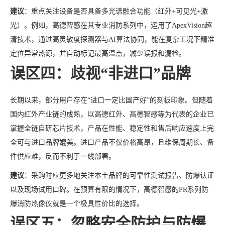
建议
：重点关注设备是否具备多光谱融合功能（红外+可见光+激
光）。例如，高德智感在其专业消防系列中，运用了ApexVision超
清技术，通过高灵敏度探测器与AI算法协同，能在复杂工况下精准
定位异常热源，并自动标记最高温点，减少误报和漏检。
误区四：歧视“非进口”品牌
长期以来，部分用户存在“进口一定比国产好”的刻板印象。但随着
国内红外产业链的成熟，以高德红外、高德智感等为代表的企业已
掌握全链自研芯片技术，产品在性能、稳定性和售后响应速度上完
全可与进口品牌媲美。进口产品不仅价格高昂，且维保周期长、备
件供应难，反而不利于一线部署。
建议
：采购时应更多地关注本土品牌的可靠性测试报告、防爆认证
以及现场试用口碑。在预算有限的情况下，高德智感的PR系列防
爆消防热像仪就是一个极具性价比的选择。
误区五：忽略安全防护与防爆