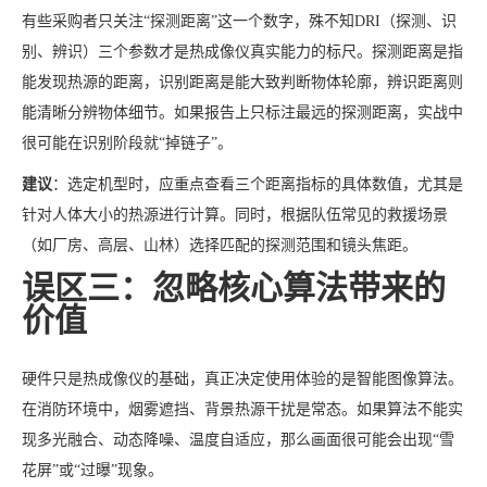
有些采购者只关注“探测距离”这一个数字，殊不知DRI（探测、识
别、辨识）三个参数才是热成像仪真实能力的标尺。探测距离是指
能发现热源的距离，识别距离是能大致判断物体轮廓，辨识距离则
能清晰分辨物体细节。如果报告上只标注最远的探测距离，实战中
很可能在识别阶段就“掉链子”。
建议
：选定机型时，应重点查看三个距离指标的具体数值，尤其是
针对人体大小的热源进行计算。同时，根据队伍常见的救援场景
（如厂房、高层、山林）选择匹配的探测范围和镜头焦距。
误区三：忽略核心算法带来的
价值
硬件只是热成像仪的基础，真正决定使用体验的是智能图像算法。
在消防环境中，烟雾遮挡、背景热源干扰是常态。如果算法不能实
现多光融合、动态降噪、温度自适应，那么画面很可能会出现“雪
花屏”或“过曝”现象。