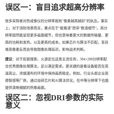
误区一：盲目追求超高分辨率
很多采购者对热成像仪的分辨率抱有“像素越高越好”的执念。事实
上，对于消防场景而言，重点在于“能看清”而非“数清细节”。高分
辨率固然能呈现更多画面细节，但也意味着更大的数据传输量、更
高的功耗和发热，以及更高的成本。如果芯片与算法不匹配，盲目
堆高像素反而会导致图像处理延迟，影响战术判断。
建议
：对于前窗搜索、火源定位这类主流任务，384×288分辨率配
合优秀图像处理算法，足以满足需求。更关键的是看设备能否在高
温高尘、浓烟漫布的环境中保持画质稳定。例如，行业头部企业高
德智感等厂商，通过自研芯片和AI算法优化，在中等分辨率下也能
提供清晰细腻的热像画面。
误区二：忽视DRI参数的实际
意义