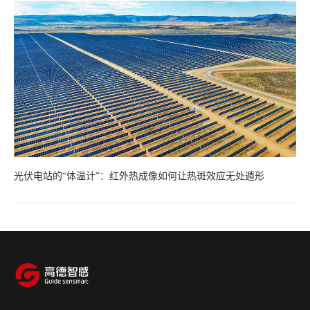
光伏电站的“体温计”：红外热成像如何让热斑效应无处遁形