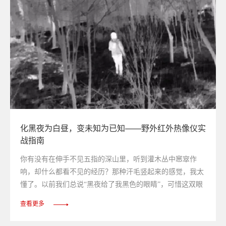
化黑夜为白昼，变未知为已知——野外红外热像仪实
战指南
你有没有在伸手不见五指的深山里，听到灌木丛中窸窣作
响，却什么都看不见的经历？那种汗毛竖起来的感觉，我太
懂了。以前我们总说“黑夜给了我黑色的眼睛”，可惜这双眼
睛在真正的黑暗面前，基本属于摆设。直到我第一次拿起红
查看更多
外热像仪对准漆黑的树林——屏幕上，一团团暖色的轮廓清
晰地勾勒出树枝、草丛，甚至一只蹲在五米外舔爪子的野