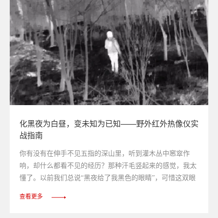
化黑夜为白昼，变未知为已知——野外红外热像仪实
战指南
你有没有在伸手不见五指的深山里，听到灌木丛中窸窣作
响，却什么都看不见的经历？那种汗毛竖起来的感觉，我太
懂了。以前我们总说“黑夜给了我黑色的眼睛”，可惜这双眼
睛在真正的黑暗面前，基本属于摆设。直到我第一次拿起红
查看更多
外热像仪对准漆黑的树林——屏幕上，一团团暖色的轮廓清
晰地勾勒出树枝、草丛，甚至一只蹲在五米外舔爪子的野