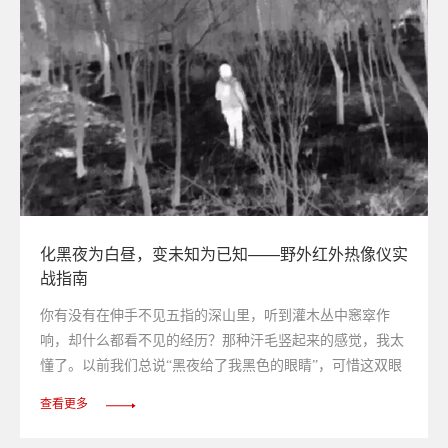
化黑夜为白昼，变未知为已知——野外红外热像仪实
战指南
你有没有在伸手不见五指的深山里，听到灌木丛中窸窣作
响，却什么都看不见的经历？那种汗毛竖起来的感觉，我太
懂了。以前我们总说“黑夜给了我黑色的眼睛”，可惜这双眼
睛在真正的黑暗面前，基本属于摆设。直到我第一次拿起红
查看更多
外热像仪对准漆黑的树林——屏幕上，一团团暖色的轮廓清
晰地勾勒出树枝、草丛，甚至一只蹲在五米外舔爪子的野