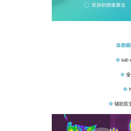
体表细
◆
640
◆
全
◆
◆
辅助医