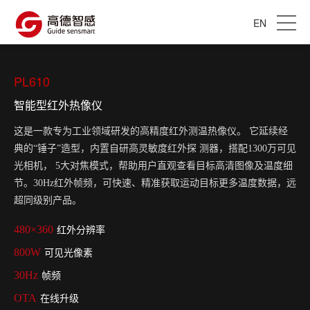
EN
PL610
智能型红外热像仪
这是一款专为工业领域研发的高精度红外测温热像仪。 它延续经
典的“锤子”造型，内置自研高灵敏度红外探 测器，搭配1300万可见
光相机， 5大对焦模式，帮助用户直观查看目标高清图像及温度细
节。30Hz红外帧频，可快速、精准获取运动目标更多温度数据，远
超同级别产品。
480×360
红外分辨率
800W
可见光像素
30Hz
帧频
OTA
在线升级