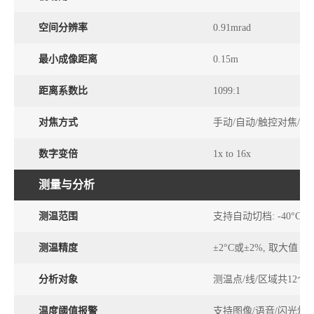
空间分辨率
0.91mrad
最小成像距离
0.15m
距离系数比
1099:1
对焦方式
手动/自动/触控对焦/
数字变倍
1x to 16x
测量与分析
测温范围
支持自动切档: -40°C~150
测温精度
±2°C或±2%, 取大值
分析对象
测温点/线/区域共12个
温度阈值报警
支持图像/语音/闪光灯