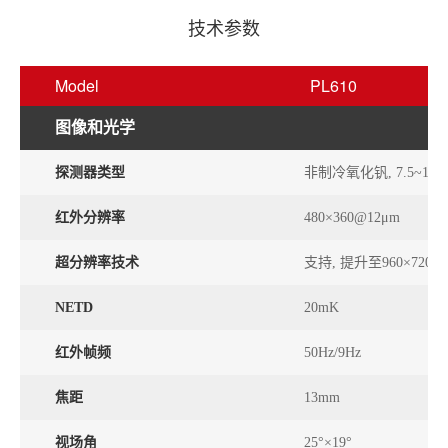
技术参数
Model
PL610
图像和光学
探测器类型
非制冷氧化钒, 7.5~14μ
红外分辨率
480×360@12μm
超分辨率技术
支持, 提升至960×720
NETD
20mK
红外帧频
50Hz/9Hz
焦距
13mm
视场角
25°×19°