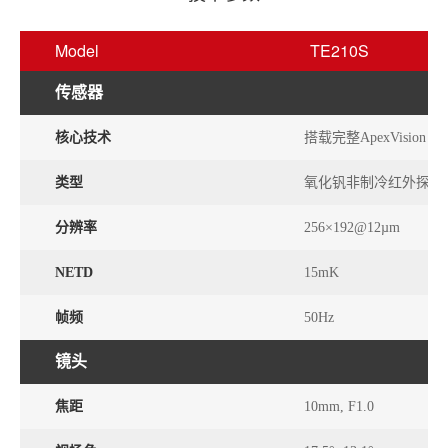
Model
TE210S
传感器
核心技术
搭载完整ApexVision S1系
类型
氧化钒非制冷红外探测器, 
分辨率
256×192@12µm
NETD
15mK
帧频
50Hz
镜头
焦距
10mm, F1.0