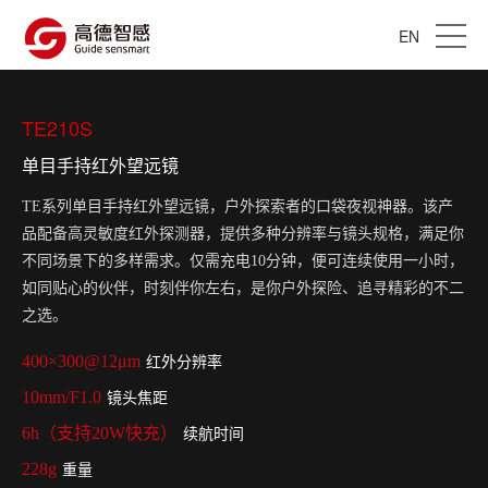
EN
TE210S
单目手持红外望远镜
TE系列单目手持红外望远镜，户外探索者的口袋夜视神器。该产
品配备高灵敏度红外探测器，提供多种分辨率与镜头规格，满足你
不同场景下的多样需求。仅需充电10分钟，便可连续使用一小时，
如同贴心的伙伴，时刻伴你左右，是你户外探险、追寻精彩的不二
之选。
400×300@12μm
红外分辨率
10mm/F1.0
镜头焦距
6h（支持20W快充）
续航时间
228g
重量