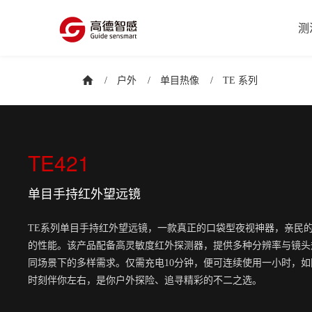
测
/
户外
/
单目热像
/
TE 系列
TE421
单目手持红外望远镜
TE系列单目手持红外望远镜，一款真正的口袋型夜视神器，亲民
的性能。该产品配备高灵敏度红外探测器，提供多种分辨率与镜头
同场景下的多样需求。仅需充电10分钟，便可连续使用一小时，
时刻伴你左右，是你户外探险、追寻精彩的不二之选。