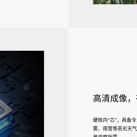
高清成像，
硬核内“芯”，具备
雾、雨雪等恶劣天气