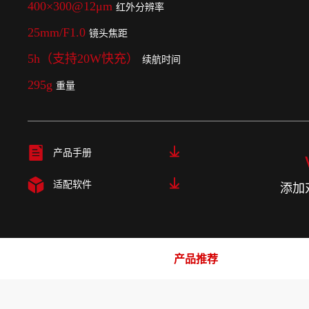
400×300@12μm
红外分辨率
25mm/F1.0
镜头焦距
5h（支持20W快充）
续航时间
295g
重量
产品手册
添加
适配软件
产品推荐