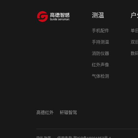
测温
户
手机配件
单
手持测温
双
消防仪器
数
红外声像
气体检测
高德红外
轩辕智驾
·
隐私政策
使用条款
鄂ICP备18001852号-1