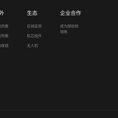
外
生态
企业合作
目热像
在线监测
成为授权经
销商
目热像
机芯组件
码夜视
无人机