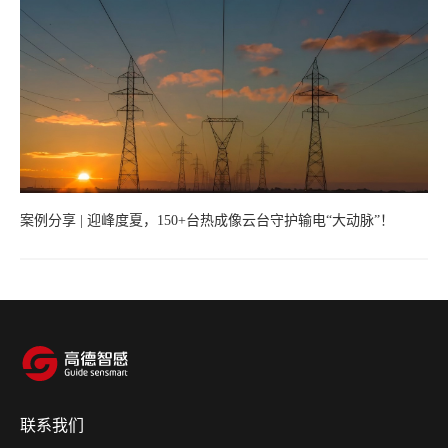
案例分享 | 迎峰度夏，150+台热成像云台守护输电“大动脉”！
联系我们