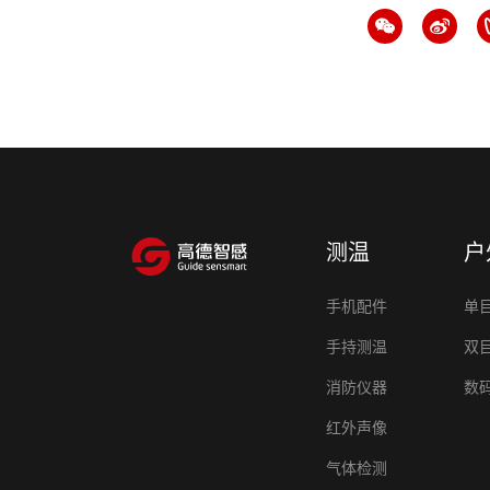
测温
户
手机配件
单
手持测温
双
消防仪器
数
红外声像
气体检测