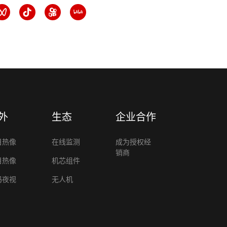
外
生态
企业合作
目热像
在线监测
成为授权经
销商
目热像
机芯组件
码夜视
无人机