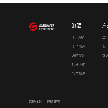
测温
户
手机配件
单
手持测温
双
消防仪器
数
红外声像
气体检测
高德红外
轩辕智驾