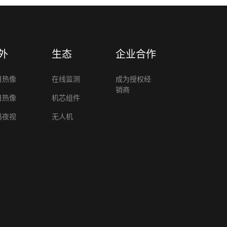
外
生态
企业合作
目热像
在线监测
成为授权经
销商
目热像
机芯组件
码夜视
无人机