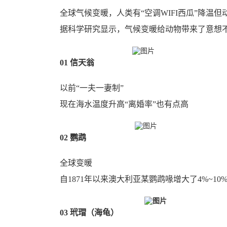
全球气候变暖，人类有“空调WIFI西瓜”降温
据科学研究显示，气候变暖给动物带来了意想
01
信天翁
以前“一夫一妻制”
现在海水温度升高“离婚率”也有点高
02
鹦鹉
全球变暖
自1871年以来澳大利亚某鹦鹉喙增大了4%~10
03
玳瑁（海龟）