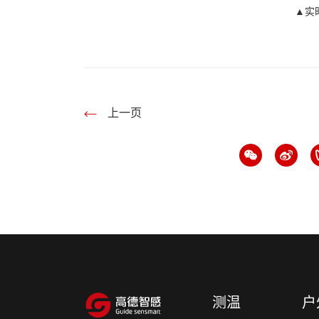
▲实
上一页
测温
户