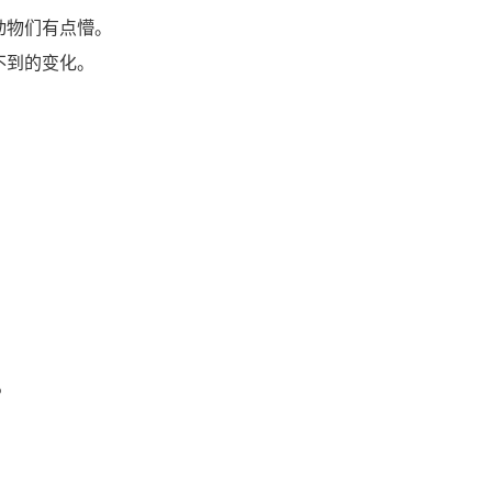
但动物们有点懵。
不到的变化。
%