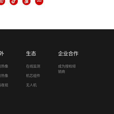
外
生态
企业合作
目热像
在线监测
成为授权经
销商
目热像
机芯组件
码夜视
无人机