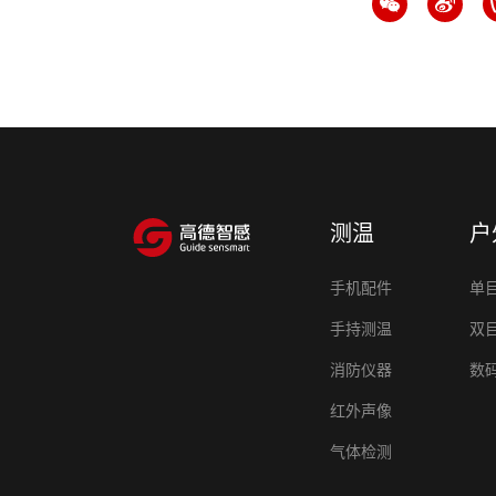
测温
户
手机配件
单
手持测温
双
消防仪器
数
红外声像
气体检测