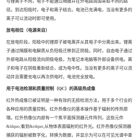
与锂离子不同，电子不能通过隔膜并在外电路周围采取不同的路
径。到达阳极时，电子和离子结合。电池已充满电，当没有更多的
离子可以流动时即可使用。
放电相位（电源来自）
在放电阶段，阳极中的锂原子被电离并从其电子中分离出来。锂离
子通过隔膜和电解质从负阳极迁移到正阴极。同时，自由电子通过
外部电路从阳极流向阴极电极，为笔记本电脑等外部设备供电。离
子和电子在阴极重新结合，成为电中性。当没有更多的离子可以流
动并且需要充电以再次供电时，电池完全放电。
用于电池检测和质量控制（QC）的高级热成像
红外热成像已被证明是一种有效的无损检测方法，用于多个行业的
各种应用的质量控制。红外热像仪的基本操作基于辐射的传热原
理。红外热像仪内部有一个焦平面探测器元件阵列，这些元件
&ldquo;看到&rdquo;从物体表面辐射的红外光。红外热像仪探测器
捕获的辐射被数字化，转换为数据，并显示为可以在可见光谱中查