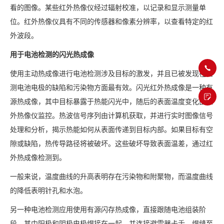
看的图像。某些红外热像仪经过辐射校准，以记录和显示测量单
位。红外热像仪具有不同的传感器和像素分辨率，以查看特定的红
外波段。
用于电池检测的闪光热成像
使用主动热成像进行电池检测涉及目标的激发，并且已被发现在检
测电池电极的缺陷和污染物方面最有效。闪光红外热成像是一种有
源热成像，其中目标暴露于热能闪光中，随后的表面温度变化由红
外热像仪监控。热波信号序列由计算机获取，并进行实时图像信号
处理和分析，揭示热能如何从表面传递到目标内部。如果目标有空
隙或缺陷，热传导路径将被破坏。这些破坏导致表面温差，通过红
外热成像检测到。
一般来说，温度曲线的升高表明存在污染物和附聚物，而温度曲线
的降低表明针孔和水泡。
另一种电池检测应用使用有源闪存热成像，直接跟随电池组装阶
段，其中阳极和阴极电极焊接在一起，并连接避雷器卡舌。焊缝至