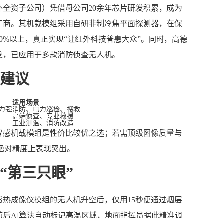
外全资子公司）凭借母公司20余年芯片研发积累，成为
厂商。其机载模组采用自研非制冷焦平面探测器，在保
0%以上，真正实现“让红外科技普惠大众”。同时，高德
发，已应用于多款消防侦查无人机。
建议
适用场景
力强
消防、电力巡检、搜救
高端侦查、专业救援
工业测温、消防改造
智感机载模组是性价比较优之选；若需顶级图像质量与
温绝对精度上表现突出。
“第三只眼”
热成像仪模组的无人机升空后，仅用15秒便通过烟层
后AI算法自动标记高温区域，地面指挥员据此精准调