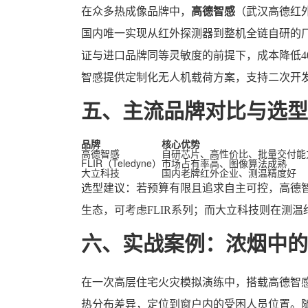
在众多热成像品牌中，
高德智感
（武汉高德红
国内唯一实现从红外探测器到整机全链自研的
证与进口品牌同等灵敏度的前提下，成本降低4
智感提供定制化无人机载荷方案，支持二次开
五、主流品牌对比与选型
品牌
核心优势
高德智感
自研芯片、高性价比、批量交付能
FLIR（Teledyne）
市场占有率高、图像算法成熟
大立科技
国内老牌红外企业、测温精度好
选型建议：若预算有限且追求自主可控，高德
生态，可考虑FLIR系列；而大立科技则在测
六、实战案例：浓烟中的
在一次高层住宅火灾模拟演练中，搭载高德智感
热分布差异，定位到窗户内的受困人员位置。随