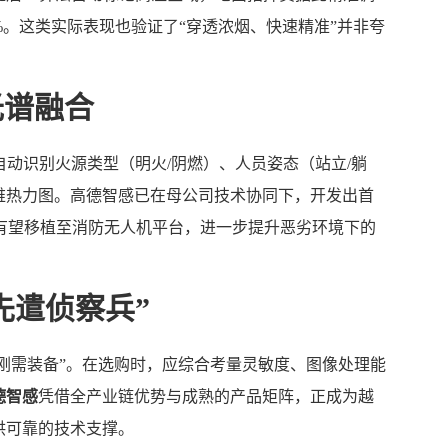
%。这类实际表现也验证了“穿透浓烟、快速精准”并非夸
光谱融合
自动识别火源类型（明火/阴燃）、人员姿态（站立/躺
维热力图。高德智感已在母公司技术协同下，开发出首
有望移植至消防无人机平台，进一步提升恶劣环境下的
先遣侦察兵”
“刚需装备”。在选购时，应综合考量灵敏度、图像处理能
德智感
凭借全产业链优势与成熟的产品矩阵，正成为越
供可靠的技术支撑。