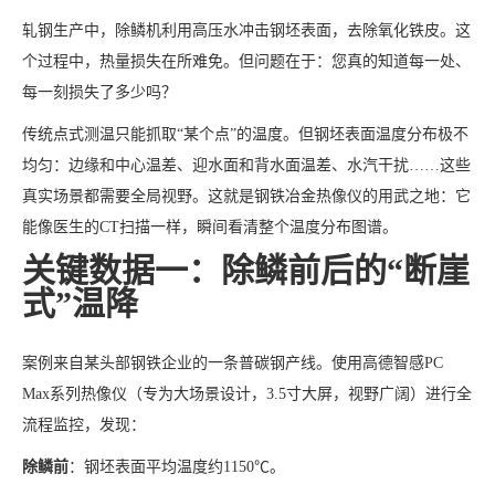
轧钢生产中，除鳞机利用高压水冲击钢坯表面，去除氧化铁皮。这
个过程中，热量损失在所难免。但问题在于：您真的知道每一处、
每一刻损失了多少吗？
传统点式测温只能抓取“某个点”的温度。但钢坯表面温度分布极不
均匀：边缘和中心温差、迎水面和背水面温差、水汽干扰……这些
真实场景都需要全局视野。这就是钢铁冶金热像仪的用武之地：它
能像医生的CT扫描一样，瞬间看清整个温度分布图谱。
关键数据一：除鳞前后的“断崖
式”温降
案例来自某头部钢铁企业的一条普碳钢产线。使用高德智感PC
Max系列热像仪（专为大场景设计，3.5寸大屏，视野广阔）进行全
流程监控，发现：
除鳞前
：钢坯表面平均温度约1150℃。