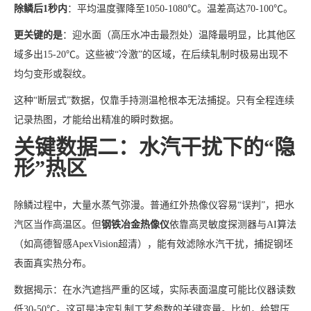
除鳞后1秒内
：平均温度骤降至1050-1080℃。温差高达70-100℃。
更关键的是
：迎水面（高压水冲击最烈处）温降最明显，比其他区
域多出15-20℃。这些被“冷激”的区域，在后续轧制时极易出现不
均匀变形或裂纹。
这种“断层式”数据，仅靠手持测温枪根本无法捕捉。只有全程连续
记录热图，才能给出精准的瞬时数据。
关键数据二：水汽干扰下的“隐
形”热区
除鳞过程中，大量水蒸气弥漫。普通红外热像仪容易“误判”，把水
汽区当作高温区。但
钢铁冶金热像仪
依靠高灵敏度探测器与AI算法
（如高德智感ApexVision超清），能有效滤除水汽干扰，捕捉钢坯
表面真实热分布。
数据揭示：在水汽遮挡严重的区域，实际表面温度可能比仪器读数
低30-50℃。这可是决定轧制工艺参数的关键变量。比如，给辊压