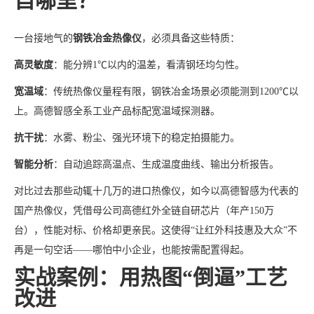
自哪里？
一台接地气的
钢铁冶金热像仪
，必须具备这些特质：
高灵敏度
：能分辨1℃以内的温差，看清钢坯均匀性。
宽温域
：传统热像仪量程有限，钢铁冶金场景必须能测到1200℃以
上。高德智感全系工业产品标配宽温域探测器。
抗干扰
：水雾、粉尘、强光环境下的稳定拍摄能力。
智能分析
：自动追踪高温点、生成温度曲线、输出分析报告。
对比过去那些动辄十几万的进口热像仪，如今以高德智感为代表的
国产热像仪，凭借母公司高德红外全链自研芯片（年产150万
台），性能对标、价格却更亲民。这使得“让红外科技惠及大众”不
再是一句空话——哪怕中小企业，也能按需配置得起。
实战案例：用热图“倒逼”工艺
改进