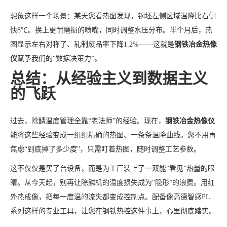
想象这样一个场景：某天您看热图发现，钢坯左侧区域温降比右侧
快8℃。换上更耐磨损的喷嘴，同时调整水压分布。半个月后，热
图显示左右对称了、轧制废品率下降1.2%——这就是
钢铁冶金热像
仪
赋予我们的“数据决策力”。
总结：从经验主义到数据主义
的飞跃
过去，除鳞温度管理全靠“老法师”的经验。现在，
钢铁冶金热像仪
能将这些经验变成一组组精确的热图、一条条温降曲线。您不用再
焦虑“到底掉了多少度”，只需盯着热图，随时调整工艺参数。
这不仅仅是买了台设备，而是为工厂装上了一双能“看见”热量的眼
睛。从今天起，别再让除鳞机的温度损失成为“隐形”的浪费。用红
外热成像，把每一度温的流失都变成控制点。配备像高德智感PL
系列这样的专业工具，让您在钢铁热控这件事上，心里彻底踏实。