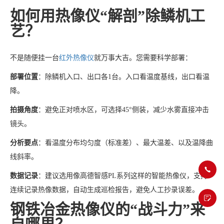
如何用热像仪“解剖”除鳞机工
艺？
不是随便挂一台
红外热像仪
就万事大吉。您需要科学部署：
部署位置
：除鳞机入口、出口各1台。入口看温度基线，出口看温
降。
拍摄角度
：避免正对喷水区，可选择45°侧装，减少水雾直接冲击
镜头。
分析要点
：看温度分布均匀度（标准差）、最大温差、以及温降曲
线斜率。
数据记录
：建议选用像高德智感PL系列这样的智能热像仪，支持
连续记录热像数据，自动生成巡检报告，避免人工抄录误差。
钢铁冶金热像仪的“战斗力”来