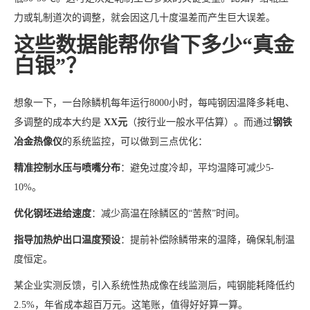
力或轧制道次的调整，就会因这几十度温差而产生巨大误差。
这些数据能帮你省下多少“真金
白银”？
想象一下，一台除鳞机每年运行8000小时，每吨钢因温降多耗电、
多调整的成本大约是
XX元
（按行业一般水平估算）。而通过
钢铁
冶金热像仪
的系统监控，可以做到三点优化：
精准控制水压与喷嘴分布
：避免过度冷却，平均温降可减少5-
10%。
优化钢坯进给速度
：减少高温在除鳞区的“苦熬”时间。
指导加热炉出口温度预设
：提前补偿除鳞带来的温降，确保轧制温
度恒定。
某企业实测反馈，引入系统性热成像在线监测后，吨钢能耗降低约
2.5%，年省成本超百万元。这笔账，值得好好算一算。