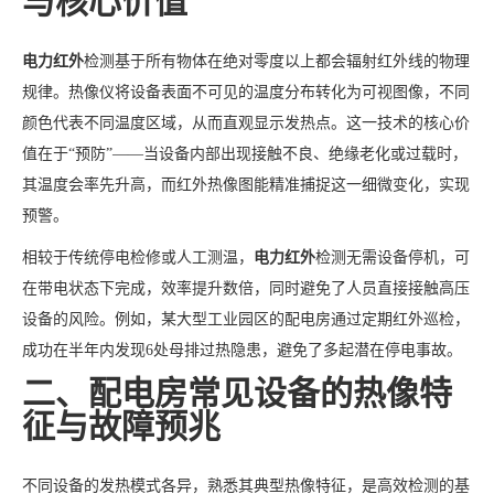
与核心价值
电力红外
检测基于所有物体在绝对零度以上都会辐射红外线的物理
规律。热像仪将设备表面不可见的温度分布转化为可视图像，不同
颜色代表不同温度区域，从而直观显示发热点。这一技术的核心价
值在于“预防”——当设备内部出现接触不良、绝缘老化或过载时，
其温度会率先升高，而红外热像图能精准捕捉这一细微变化，实现
预警。
相较于传统停电检修或人工测温，
电力红外
检测无需设备停机，可
在带电状态下完成，效率提升数倍，同时避免了人员直接接触高压
设备的风险。例如，某大型工业园区的配电房通过定期红外巡检，
成功在半年内发现6处母排过热隐患，避免了多起潜在停电事故。
二、配电房常见设备的热像特
征与故障预兆
不同设备的发热模式各异，熟悉其典型热像特征，是高效检测的基