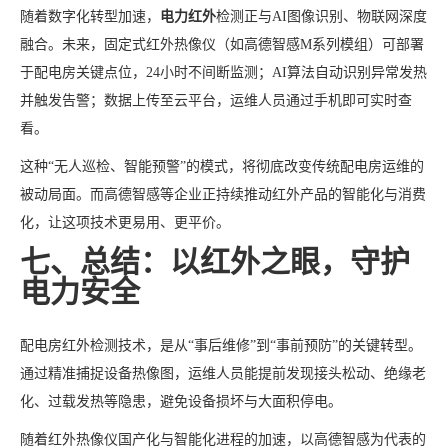
随着数字化转型加速，
电力红外
检测正与AI图像识别、物联网深度
融合。未来，固定式红外热像仪（如高德智感M系列模组）可部署
于配电房关键点位，24小时不间断监测；AI算法自动识别异常发热
并触发告警；数据上传至云平台，运维人员通过手机即可实时查
看。
这种“无人巡检、智能预警”的模式，将彻底改变传统配电房运维的
被动局面。而高德智感等企业正持续推动红外产品的智能化与消费
化，让这项技术更易用、更平价。
七、总结：以红外之眼，守护
电力安全
配电房红外检测技术，是从“事后维修”到“事前预防”的关键转型。
通过精准捕捉设备热像图，运维人员能提前发现接头松动、绝缘老
化、过载发热等隐患，避免设备损坏与大面积停电。
随着红外热像仪国产化与智能化进程的加速，以高德智感为代表的