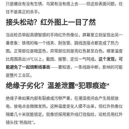
只是螺丝有没有生锈、鸟窝有没有搭上去——但这些表面问题，往
往不是真正的杀手。
接头松动？红外图上一目了然
当巡检员举起高德智感的手持红外热像仪，屏幕里立刻呈现出另一
番景象：铁塔的每一个线夹、耐张管、跳线连接点都变成了热力
图。正常部位是暗蓝色，异常部位则是亮红色甚至白色。哪里温度
比周围高出10℃以上，截图、报警、定位一气呵成。
这个发现，可
能避免了一起烧断线事故
——要知道，一条线路中断，影响的可能
是整片工业区。
绝缘子劣化？温差泄露“犯罪痕迹”
绝缘子串如果内部有裂痕或污秽严重，在潮湿夜间会产生局部放
电，放电点会微微发热。这种温度变化人摸不出来，但红外热像仪
隔着几十米就能锁定。就像侦探用紫外线灯找指纹，巡检员用红外
镜头找“热指纹”。