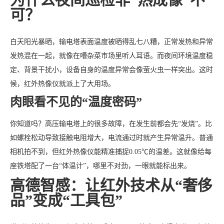
可？
白天阳光暴晒，输电塔表面温度被晒得乱七八糟，正常发热和异常
发热混在一起，就像在嘈杂菜市场里听人耳语。而夜间环境温度稳
定、背景干扰小，设备自身的温度异常会像萤火虫一样突出。这时
候，红外热像仪就派上了大用场。
肉眼看不见的“温度密码”
你知道吗？高压输电塔上的很多故障，在发生前都会先“发烧”。比
如螺栓松动导致接触电阻增大，电流通过时就产生异常温升。普通
相机拍不到，但红外热像仪能精准捕捉0.05℃的温差。这就像给每
座铁塔配了一台“体温计”，哪里不对劲，一眼就能标出来。
高德智感：让红外技术从“奢侈
品”变成“工具包”