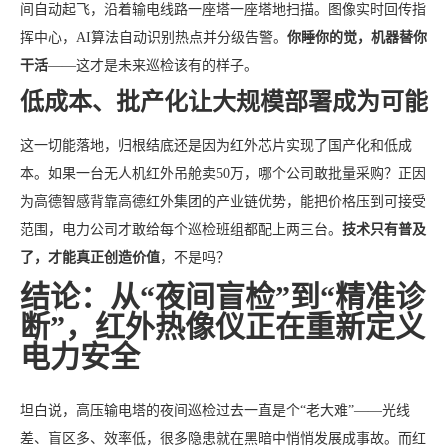
间自动起飞，沿着输电线路一座塔一座塔地扫描。图像实时回传指
挥中心，AI算法自动识别热点并分级告警。
你睡你的觉，机器替你
干活
——这才是未来巡检该有的样子。
低成本、批产化让大规模部署成为可能
这一切能落地，归根结底还是因为红外芯片实现了国产化和低成
本。如果一台无人机红外吊舱卖50万，哪个公司敢批量采购？正因
为高德智感背靠高德红外集团的产业链优势，能把价格压到可接受
范围，电力公司才敢给每个巡检班组都配上两三台。
技术只有普及
了，才能真正创造价值
，不是吗？
结论：从“夜间盲检”到“精准诊
断”，红外热像仪正在重新定义
电力安全
坦白说，高压输电塔的夜间巡检过去一直是个“老大难”——光线
差、盲区多、效率低，很多隐患就在黑暗中悄悄发展成事故。而红