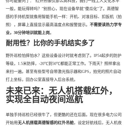
你可能要问了：“红外热像仪那么高科技，我们一线工人文化水平
一般，能玩得转吗？”别担心，现在设备早就“傻瓜化”了。高德智
感的手持机型就像用智能手机一样：开机、对准目标、扣扳机（拍
照），屏幕上直接显示最高温度点和报警提示。
不需要读热力学专
业，30分钟培训就能上岗
。
耐用性？比你的手机结实多了
野外巡检怕摔怕水？这些设备设计时就考虑到了。IP54起步的防护
等级，1.5米防摔，-20℃到50℃都能正常工作。下雨天？照样拿出
来扫一遍。甚至有些型号自带激光指示器和GPS，拍完的照片自动
打上坐标，回办公室直接导入后台系统。
未来已来：无人机搭载红外，
实现全自动夜间巡航
单独手持巡检已经很牛了，但更酷的还在后面。现在很多电力公司
开始用
无人机搭载高德智感的红外吊舱
，设定好航线后，无人机夜