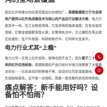
其实红外热像仪的应用范围远比你想的广。
高德智感致力于为全球
用户提供以红外热成像技术为核心的产品及行业解决方案
，电力只
是其中一块。在工业制造领域，它监测电机轴承温度；在安全监控
领域，它能穿透烟雾发现火源；在警用执法中，它让嫌犯在草丛里
无处遁形；在户外夜视、科研和医疗中，它同样大显身手。
电力行业尤其“上瘾”
电力公司一旦用上红外巡检，就再也回不去了。因为
基于二十多年
来的红外应用经验
，高德智感的产品已经针对电力场景做了大量算
法优化——比如自动识别绝缘子串、自动对比历史温度曲线、自动
生成缺陷报告。这不是一台相机，而是一套完整的状态检修系统。
痛点解答：新手能用好吗？设
备怕不怕雨？