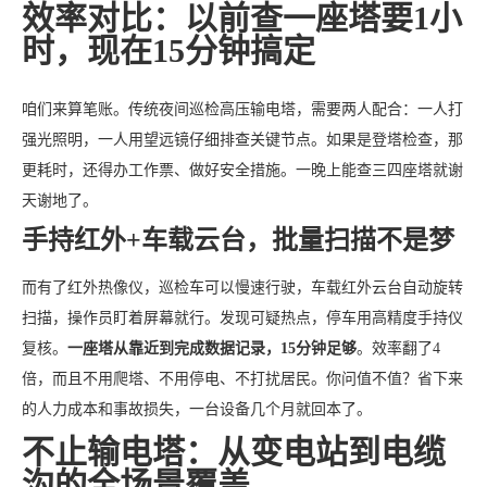
效率对比：以前查一座塔要1小
时，现在15分钟搞定
咱们来算笔账。传统夜间巡检高压输电塔，需要两人配合：一人打
强光照明，一人用望远镜仔细排查关键节点。如果是登塔检查，那
更耗时，还得办工作票、做好安全措施。一晚上能查三四座塔就谢
天谢地了。
手持红外+车载云台，批量扫描不是梦
而有了红外热像仪，巡检车可以慢速行驶，车载红外云台自动旋转
扫描，操作员盯着屏幕就行。发现可疑热点，停车用高精度手持仪
复核。
一座塔从靠近到完成数据记录，15分钟足够
。效率翻了4
倍，而且不用爬塔、不用停电、不打扰居民。你问值不值？省下来
的人力成本和事故损失，一台设备几个月就回本了。
不止输电塔：从变电站到电缆
沟的全场景覆盖