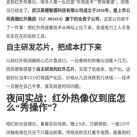
说到红外热像仪，很多人第一反应是“军用技术”“贵得离谱”。但情
况已经变了。
武汉高德智感科技有限公司成立于2016年，是上市公
司高德红外集团（SZ .002414）旗下的全资子公司
，这家公司就干
了一件事：把红外热成像技术从神坛上拉下来，变成电力工人手里
实实在在的巡检工具。
自主研发芯片，把成本打下来
以前红外探测器核心芯片靠进口，一台像样的热像仪动辄十几万。
而高德智感基于
自主研发的红外芯片
，实现了低成本、批产化。这
就好比当年LED灯珠国产化后，价格从几百块跌到几块钱——技术
一旦握在自己手里，普及就是时间问题。
夜间实战：红外热像仪到底怎
么“秀操作”？
咱们别光说理论，看看实际场景。晚上9点，万籁俱寂，一座220千
伏输电塔在月光下只露出轮廓。传统巡检员打着手电筒，能看到的