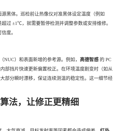
面源黑体。巡检前让热像仪对准黑体设定温度（例如
差超过 ±1℃，就需要暂停检测并调整参数或安排维修。
可信度。
（NUC）和表面新增的参考源。例如，
高德智感
的 PC
通过内部挡片快速更新偏置校正。在环境温度剧变时（如从
消除大部分瞬时漂移，保证连续测温的稳定性。这一细节经
算法，让修正更精细
度、大气衰减、目标发射率等因素都会造成偏差。
红外