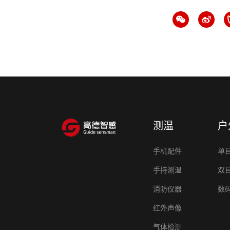
测温
户
手机配件
单
手持测温
双
消防仪器
数
红外声像
气体检测