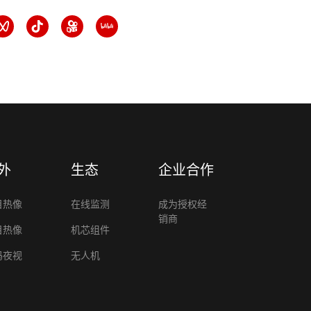
外
生态
企业合作
目热像
在线监测
成为授权经
销商
目热像
机芯组件
码夜视
无人机