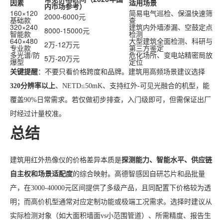
因素
适用场景
内市场参考）
160×120
简易电气巡检、保温快速筛
2000-6000元
基础款
查
320×240
建筑内外墙渗漏、空鼓定点
8000-15000元
智能款
检测
640×480
大型建筑全面检测、科研与
2万-12万元
专业款
第三方鉴定
多光谱/防
危化场所、变电站精密局放
5万-20万元
爆型
定位
关键提醒
：不要只看价格跨度和品牌。建筑用高频场景建议选择
320分辨率以上
、NETD≤50mK、支持红外-可见光融合的机型，能
覆盖90%日常需求。若仅做初步排查，入门级即可，但需保证出厂
时经过计量校准。
总结
建筑用红外热像仪的价格差异本质是
探测能力、智能水平、供应链
自主权和场景适配度
的综合映射。高德智感因自研芯片和品批量
产，在3000-40000元区间提供了多级产品，且同配置下价格较为透
明；而高价机型通常对应定制功能或极端工况需求。选择时建议从
实际检测对象（如大面积墙面vs小范围管道）、所需精度、报告生