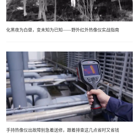
化黑夜为白昼，变未知为已知——野外红外热像仪实战指南
手持热像仪出故障别急着送修，跟着排查这几点省时又省钱