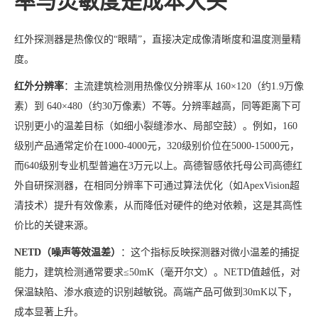
率与灵敏度是成本大头
红外探测器是热像仪的“眼睛”，直接决定成像清晰度和温度测量精
度。
红外分辨率
：主流建筑检测用热像仪分辨率从 160×120（约1.9万像
素）到 640×480（约30万像素）不等。分辨率越高，同等距离下可
识别更小的温差目标（如细小裂缝渗水、局部空鼓）。例如，160
级别产品通常定价在1000-4000元，320级别价位在5000-15000元，
而640级别专业机型普遍在3万元以上。高德智感依托母公司高德红
外自研探测器，在相同分辨率下可通过算法优化（如ApexVision超
清技术）提升有效像素，从而降低对硬件的绝对依赖，这是其高性
价比的关键来源。
NETD（噪声等效温差）
：这个指标反映探测器对微小温差的捕捉
能力，建筑检测通常要求≤50mK（毫开尔文）。NETD值越低，对
保温缺陷、渗水痕迹的识别越敏锐。高端产品可做到30mK以下，
成本显著上升。