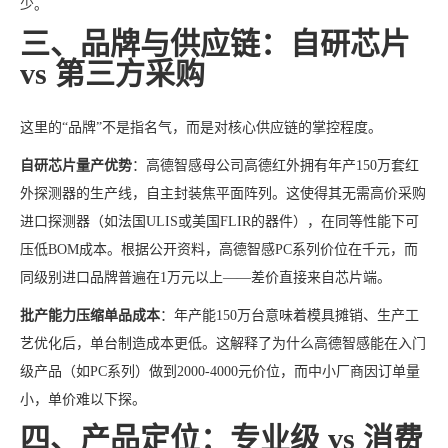
少。
三、品牌与供应链：自研芯片
vs 第三方采购
这里的“品牌”不是指名气，而是对核心供应链的掌控程度。
自研芯片量产优势
：高德智感母公司高德红外拥有年产150万套红
外探测器的生产线，自主封装焦平面阵列。这使得其无需高价采购
进口探测器（如法国ULIS或美国FLIR的器件），在同等性能下可
压低BOM成本。根据公开资料，高德智感PC系列价位在千元，而
同级别进口品牌普遍在1万元以上——差价直接来自芯片端。
批产能力压缩单品成本
：年产能150万台意味着模具摊销、生产工
艺优化后，单台制造成本更低。这解释了为什么高德智感能在入门
级产品（如PC系列）做到2000-4000元价位，而中小厂商因订单量
小，单价难以下探。
四、产品定位：专业级 vs 消费