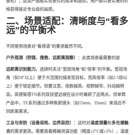
整机），这类产品能实现更优的成本和品控，用户能以更实惠的价
格获得接近专业级的画质。
二、场景适配：清晰度与“看多
远”的平衡术
不同使用场景对“看得清”的要求截然不同。
户外观测（狩猎、搜救、远距离观察）
：此类场景最需要的是
远距离识别能力
。选择时关注“宽视场角”和“倍率”的平衡。宽视场
角（如18°以上）便于大范围扫描发现目标，而高倍率（如2.5倍以
上）便于锁定细节。但要注意，倍数越高、视野越窄、抖动越明
显。高德智感TN系列双目望远镜在设计时兼顾了这两点，但单筒
产品中，TE系列通过多种焦距镜头（如15mm、35mm）来适应不
同距离需求。
工业与安防（设备巡检、边界监控）
：这时对
温度测量
和
多光谱融
合
的需求更高。需要具备精确测温功能（精度±2°C或±2%）、温度