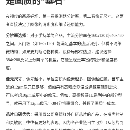
是画质的“基石”
夜视仪的画质好坏，第一看探测器分辨率，第二看像元尺寸。这两
者直接决定了图像的清晰度和细节还原能力。
分辨率选择
：对于手持单筒产品，主流分辨率在160x120到640x480
之间。入门级（如160x120）能满足基本的热点识别，但看不清细
微结构；如果要判断动物种类、设备局部过热点，建议选择
384x288及以上分辨率的机型，它能呈现更丰富的轮廓和温度梯
度。
像元尺寸
：像元越小，单位面积内像素越多，图像越细腻。目前主
流的12μm像元已足够，但如果有高精度测温或远距离观测需求，
可以考虑10μm或更小的像元。例如，高德智感TE系列中的部分型
号，就采用了12μm像元与384分辨率组合，兼顾了画质与成本。
芯片自研优势
：采用母公司高德红外自研芯片的产品，在噪声控制
和灵敏度上往往有更好的表现。因为全产业链自主可控（从芯片到