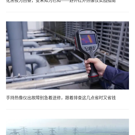
化黑夜为白昼，变未知为已知——野外红外热像仪实战指南
手持热像仪出故障别急着送修，跟着排查这几点省时又省钱