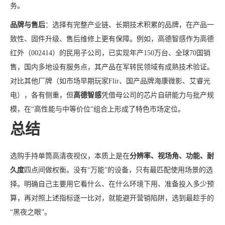
务。
品牌与售后
：选择有完整产业链、长期技术积累的品牌，在产品一
致性、固件升级、售后维修上更有保障。例如，高德智感作为高德
红外（002414）的民用子公司，已实现年产150万台、全球70国销
售，国内多地设有服务点，其产品在军转民领域有成熟技术验证。
对比其他厂牌（如市场早期玩家Flir、国产品牌海康微影、艾睿光
电），各有侧重，但
高德智感
凭借母公司的芯片自研能力与批产规
模，在“高性能与中等价位”组合上形成了特色市场定位。
总结
选购手持单筒高清夜视仪，本质上是在
分辨率、视场角、功能、耐
久度
四点间做权衡。没有“万能”的设备，只有最匹配使用场景的选
择。明确自己主要用它看什么、在什么环境下用、准备投入多少预
算，再对照上述指标逐一比对，就能避开营销陷阱，选到最趁手的
“黑夜之眼”。